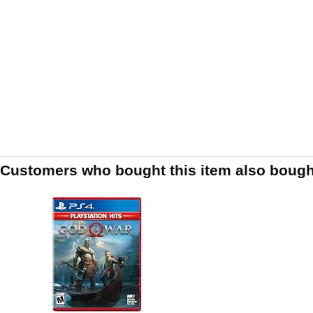
Customers who bought this item also bough