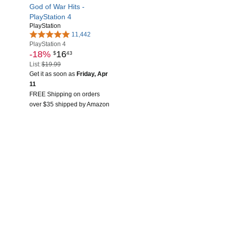
God of War Hits -
PlayStation 4
PlayStation
11,442
PlayStation 4
-18%
16
$
43
List:
$19.99
Get it as soon as
Friday, Apr
11
FREE Shipping on orders
over $35 shipped by Amazon