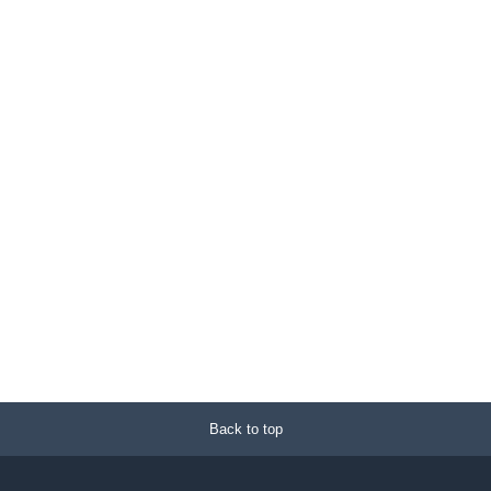
Back to top