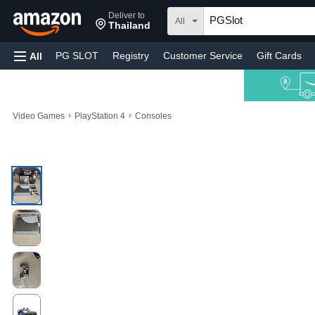
Deliver to
All
Thailand
PG SLOT
Registry
Customer Service
Gift Cards
All
›
›
Video Games
PlayStation 4
Consoles