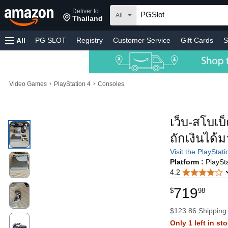
Deliver to
All
Thailand
PG SLOT
Registry
Customer Service
Gift Cards
S
All
›
›
Video Games
PlayStation 4
Consoles
เว็บ-สโบเบ
ถักเงินได้ม
Visit the PlayStat
Platform :
PlaySt
4.2
719
$
98
$123.86 Shipping
Only 1 left in st