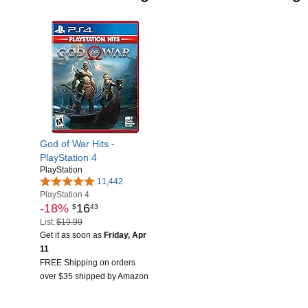
God of War Hits -
PlayStation 4
PlayStation
11,442
PlayStation 4
-18%
16
$
43
List:
$19.99
Get it as soon as
Friday, Apr
11
FREE Shipping on orders
over $35 shipped by Amazon