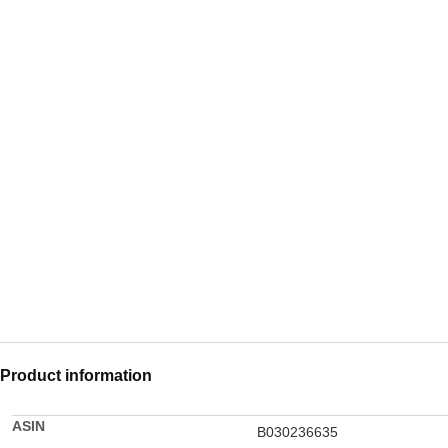
Product information
ASIN
B030236635