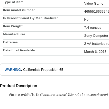
Type of item
Video Game
Item model number
465551863354
Is Discontinued By Manufacturer
No
Item Weight
7.4 ounces
Manufacturer
Sony Computer 
Batteries
2 AA batteries r
Date First Available
March 6, 2018
WARNING
:
California’s Proposition 65
Product Description
เว็บ-168-คาสิโน ไม่ต้องโหลดแอพ เล่นเกมได้ทั้งบนมือถือและคอมพิวเตอ