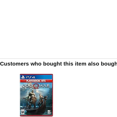
Customers who bought this item also bough