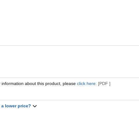
 information about this product, please
click here.
[PDF ]
t a lower price?