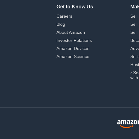
Get to Know Us
Mak
Careers
Sell
Blog
Sell
About Amazon
Sell
Investor Relations
Beco
Amazon Devices
Adve
Amazon Science
Self
Hos
›
Se
with