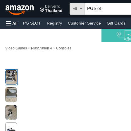
Deliver to
All
Thailand
PG SLOT
Registry
Customer Service
Gift Cards
All
›
›
Video Games
PlayStation 4
Consoles