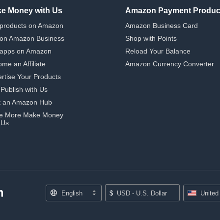
e Money with Us
Amazon Payment Produc
 products on Amazon
Amazon Business Card
 on Amazon Business
Shop with Points
 apps on Amazon
Reload Your Balance
me an Affiliate
Amazon Currency Converter
rtise Your Products
-Publish with Us
t an Amazon Hub
e More Make Money
 Us
English
$
USD - U.S. Dollar
United