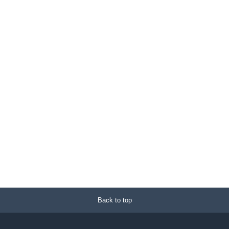
Back to top