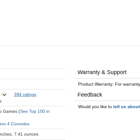
Warranty & Support
Product Warranty: For warranty
Feedback
394 ratings
s
Would you like to
tell us abou
eo Games (
See Top 100 in
tion 4 Consoles
 inches; 7.41 ounces