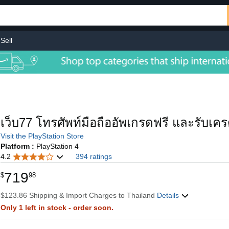
Sell
เว็บ77 โทรศัพท์มือถืออัพเกรดฟรี และรับเค
Visit the PlayStation Store
Platform :
PlayStation 4
4.2
394 ratings
719
$
98
$123.86 Shipping & Import Charges to Thailand
Details
Only 1 left in stock - order soon.