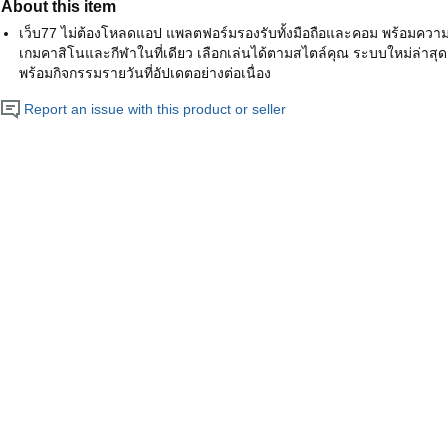
About this item
เว็บ77 ไม่ต้องโหลดแอป แพลตฟอร์มรองรับทั้งมือถือและคอม พร้อมควา
เกมคาสิโนและกีฬาในที่เดียว เลือกเล่นได้ตามสไตล์คุณ ระบบใหม่ล่าสุด มั
พร้อมกิจกรรมรายวันที่อัปเดตอย่างต่อเนื่อง
Report an issue with this product or seller