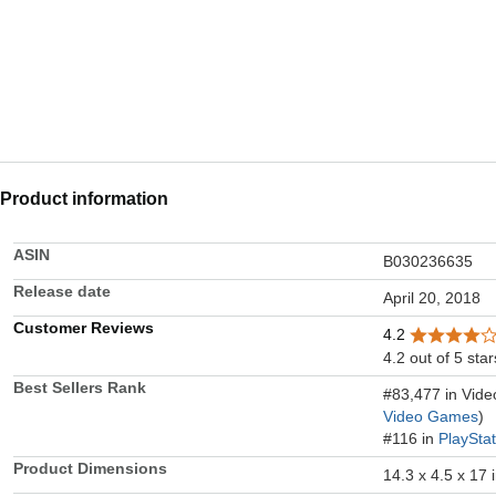
Product information
ASIN
B030236635
Release date
April 20, 2018
Customer Reviews
4.2
4.2 out of 5 star
Best Sellers Rank
#83,477 in Vid
Video Games
)
#116 in
PlaySta
Product Dimensions
14.3 x 4.5 x 17