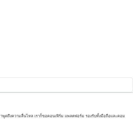
ถ้าพูดถึงความลื่นไหล เราก็ขอคอนเฟิร์ม แพลตฟอร์ม รองรับทั้งมือถือและคอม