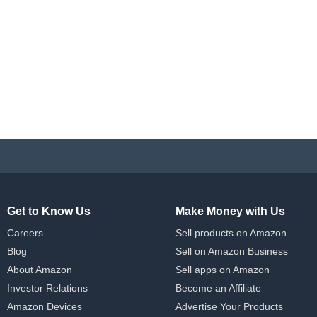
Get to Know Us
Make Money with Us
Careers
Sell products on Amazon
Blog
Sell on Amazon Business
About Amazon
Sell apps on Amazon
Investor Relations
Become an Affiliate
Amazon Devices
Advertise Your Products