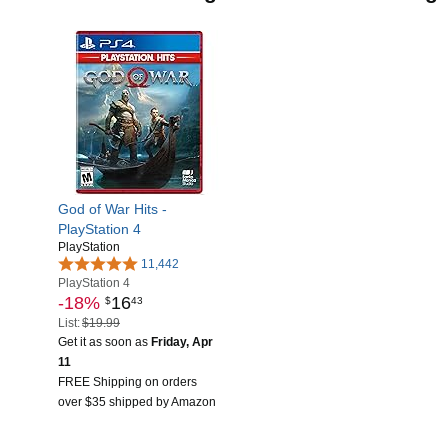
God of War Hits -
PlayStation 4
PlayStation
11,442
PlayStation 4
-18%
16
$
43
List:
$19.99
Get it as soon as
Friday, Apr
11
FREE Shipping on orders
over $35 shipped by Amazon