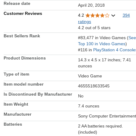
Release date
April 20, 2018
Customer Reviews
4.2
394
ratings
4.2 out of 5 stars
Best Sellers Rank
#83,477 in Video Games (
See
Top 100 in Video Games
)
#116 in
PlayStation 4 Console
Product Dimensions
14.3 x 4.5 x 17 inches; 7.41
ounces
Type of item
Video Game
Item model number
4655518633545
Is Discontinued By Manufacturer
No
Item Weight
7.4 ounces
Manufacturer
Sony Computer Entertainmen
Batteries
2 AA batteries required.
(included)