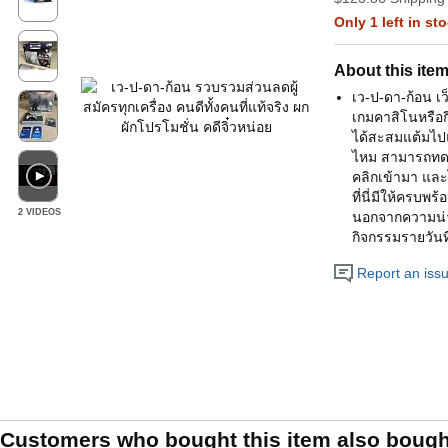
Only 1 left in st
About this ite
เว-ป-ดา-ก้อน เว
เกมคาสิโนหรือกี
ได้สะสมแต้มไป
ไหม สามารถทดลอ
คลิกเข้ามา แล
ที่นี่มีให้ครบ
2 VIDEOS
นอกจากความน่ารั
กิจกรรมรายวันที
Report an issue
Customers who bought this item also bough