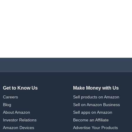
Get to Know Us
Make Money with Us
Careers
Sell products on Amazon
Blog
Sell on Amazon Business
About Amazon
Sell apps on Amazon
Investor Relations
Become an Affiliate
Amazon Devices
Advertise Your Products