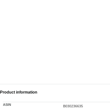
Product information
ASIN
B030236635