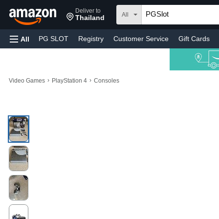
Deliver to
All
Thailand
PG SLOT
Registry
Customer Service
Gift Cards
All
›
›
Video Games
PlayStation 4
Consoles