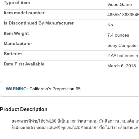
Type of item
Video Game
Item model number
465551863354
Is Discontinued By Manufacturer
No
Item Weight
7.4 ounces
Manufacturer
Sony Computer 
Batteries
2 AA batteries r
Date First Available
March 6, 2018
WARNING
:
California’s Proposition 65
Product Description
แจกเพชรฟีฟายได้จริง100 นี่เป็นมากกว่าสนามเกม มันคือการสะสมแต้ม แปลงเ
ก็เพียงพอแล้ว ทดลองเล่นฟรี ทุกเกมไม่มีข้อแม้อย่างใด ไม่ว่าจะเป็นสาย