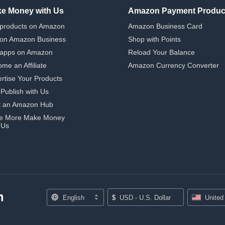
e Money with Us
Amazon Payment Produc
 products on Amazon
Amazon Business Card
 on Amazon Business
Shop with Points
 apps on Amazon
Reload Your Balance
me an Affiliate
Amazon Currency Converter
rtise Your Products
-Publish with Us
t an Amazon Hub
e More Make Money
 Us
English
$
USD - U.S. Dollar
United