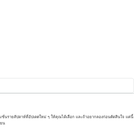
่นรายสัปดาห์ที่อัปเดตใหม่ ๆ ให้คุณได้เลือก และถ้าอยากลองก่อนตัดสินใจ แค่นี้
ียน