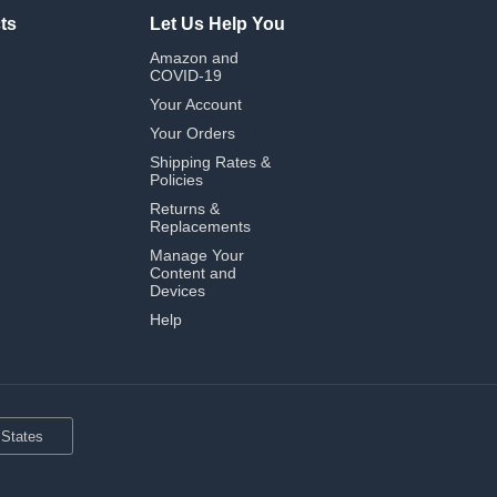
ts
Let Us Help You
Amazon and
COVID-19
Your Account
Your Orders
Shipping Rates &
Policies
Returns &
Replacements
Manage Your
Content and
Devices
Help
 States