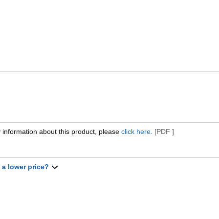
 information about this product, please
click here.
[PDF ]
t a lower price?