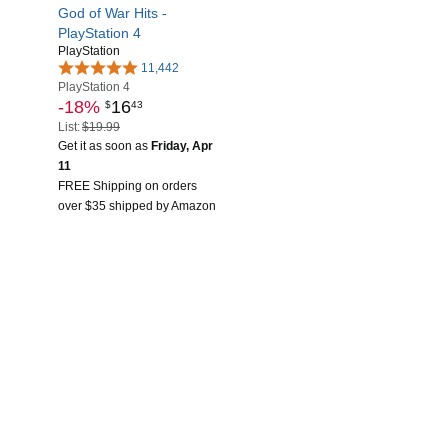
God of War Hits -
PlayStation 4
PlayStation
11,442
PlayStation 4
-18%
16
$
43
List:
$19.99
Get it as soon as
Friday, Apr
11
FREE Shipping on orders
over $35 shipped by Amazon