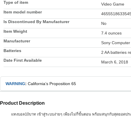
Type of item
Video Game
Item model number
465551863354
Is Discontinued By Manufacturer
No
Item Weight
7.4 ounces
Manufacturer
Sony Computer 
Batteries
2 AA batteries r
Date First Available
March 6, 2018
WARNING
:
California’s Proposition 65
Product Description
แทงบอล10บาท เข้าสู่ระบบง่ายๆ เพียงไม่กี่ขั้นตอน พร้อมสนุกกับสุดยอดปร