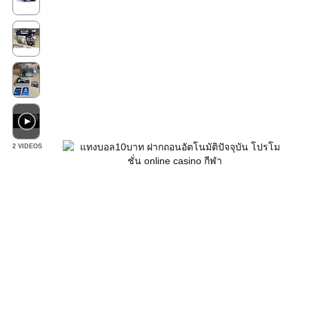
2 VIDEOS