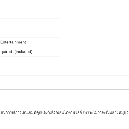
5
Entertainment
equired. (included)
ะสบการณ์การเล่นเกมที่คุณเองก็เลือกเล่นได้ตามไลค์ เพราะไม่ว่าจะเป็นสายหมุนวง