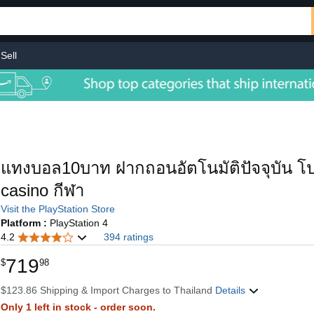
Sell
แทงบอล10บาท ฝากถอนอัตโนมัติปัจจุบัน โปร
casino กีฬา
Visit the PlayStation Store
Platform :
PlayStation 4
4.2
394 ratings
719
$
98
$123.86 Shipping & Import Charges to Thailand
Details
Only 1 left in stock - order soon.