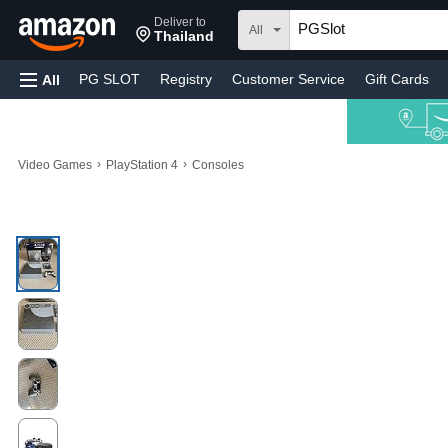
Deliver to
All
Thailand
PG SLOT
Registry
Customer Service
Gift Cards
All
›
›
Video Games
PlayStation 4
Consoles