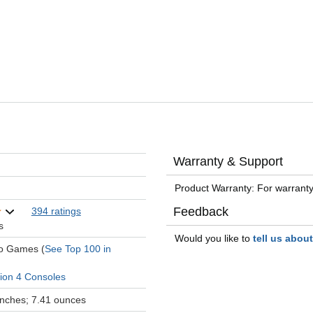
Warranty & Support
Product Warranty: For warranty
Feedback
394 ratings
s
Would you like to
tell us abou
eo Games (
See Top 100 in
tion 4 Consoles
 inches; 7.41 ounces