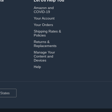
ts
Let Us Help You
Amazon and
COVID-19
Your Account
Your Orders
Shipping Rates &
Policies
Returns &
Replacements
Manage Your
Content and
Devices
Help
 States