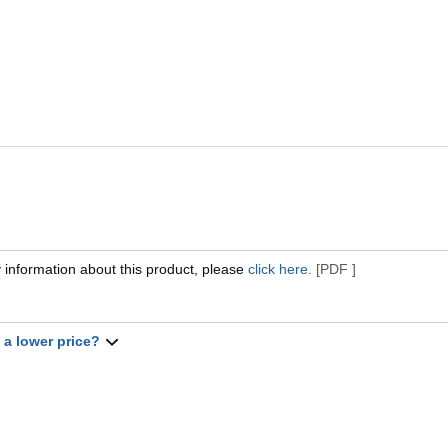
 information about this product, please
click here.
[PDF ]
t a lower price?