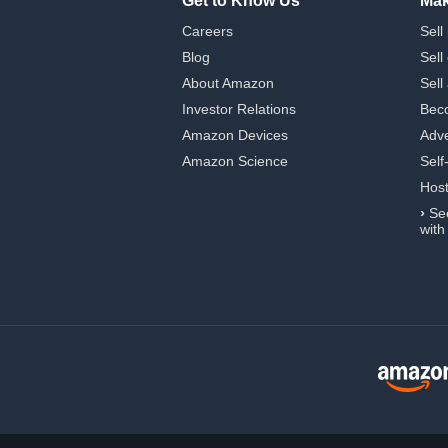
Get to Know Us
Mak
Careers
Sell
Blog
Sell
About Amazon
Sell
Investor Relations
Beco
Amazon Devices
Adve
Amazon Science
Self
Hos
›
Se
with