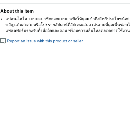
About this item
แปลน-ไฮโล ระบบสมาชิกออกแบบมาเพื่อให้คุณเข้าถึงสิทธิประโยชน์อย่างเ
ขวัญแต้มสะสม หรือโปรรายสัปดาห์ที่อัปเดตเสมอ เล่นเกมที่คุณชื่นชอบ
แพลตฟอร์มรองรับทั้งมือถือและคอม พร้อมความลื่นไหลตลอดการใช้งาน
Report an issue with this product or seller