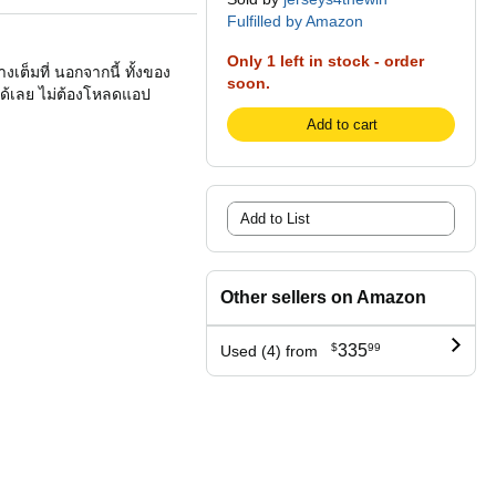
Fulfilled by Amazon
Only 1 left in stock - order
ต็มที่ นอกจากนี้ ทั้งของ
soon.
ได้เลย ไม่ต้องโหลดแอป
Add to cart
Add to List
Other sellers on Amazon
$
335
99
Used (4) from