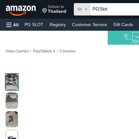
Deliver to
All
Thailand
PG SLOT
Registry
Customer Service
Gift Cards
All
›
›
Video Games
PlayStation 4
Consoles