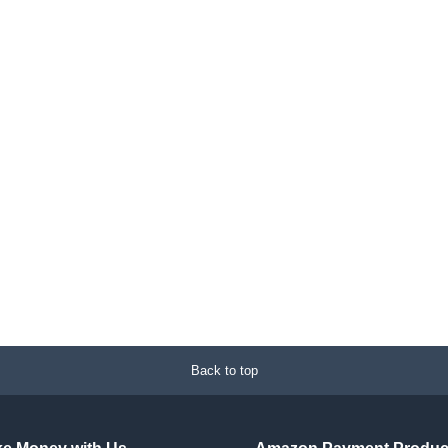
Back to top