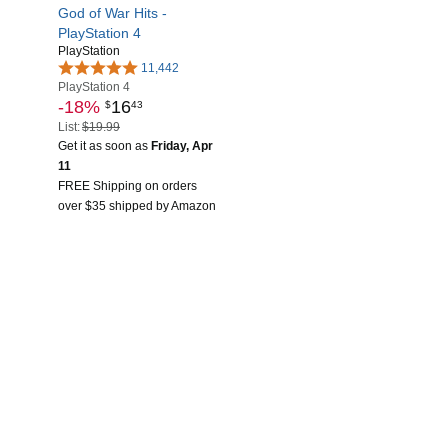
God of War Hits -
PlayStation 4
PlayStation
11,442
PlayStation 4
-18%
16
$
43
List:
$19.99
Get it as soon as
Friday, Apr
11
FREE Shipping on orders
over $35 shipped by Amazon