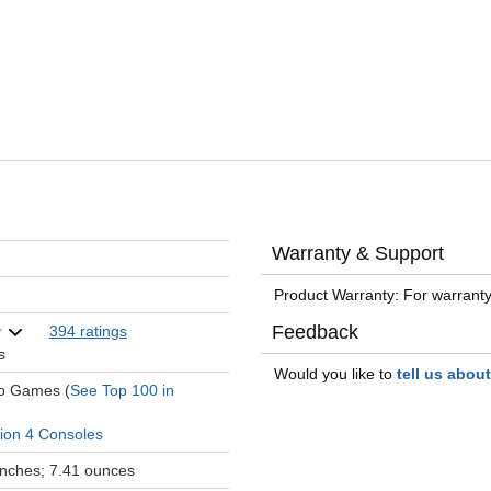
Warranty & Support
Product Warranty: For warranty
Feedback
394 ratings
s
Would you like to
tell us abou
eo Games (
See Top 100 in
tion 4 Consoles
 inches; 7.41 ounces