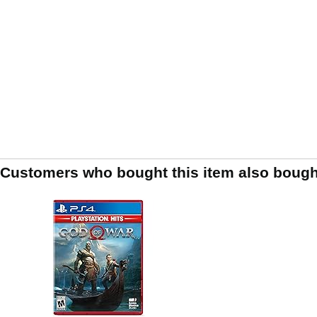
Customers who bought this item also bough