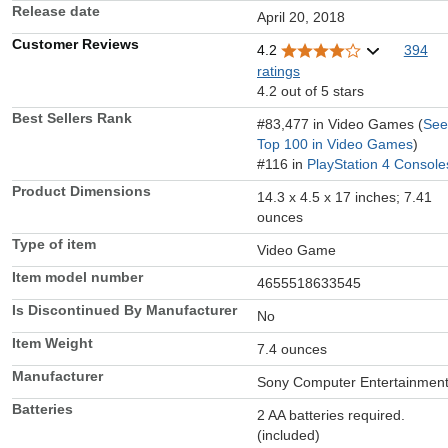
Release date
April 20, 2018
Customer Reviews
4.2
394
ratings
4.2 out of 5 stars
Best Sellers Rank
#83,477 in Video Games (
See
Top 100 in Video Games
)
#116 in
PlayStation 4 Console
Product Dimensions
14.3 x 4.5 x 17 inches; 7.41
ounces
Type of item
Video Game
Item model number
4655518633545
Is Discontinued By Manufacturer
No
Item Weight
7.4 ounces
Manufacturer
Sony Computer Entertainmen
Batteries
2 AA batteries required.
(included)