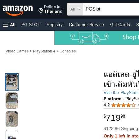
Deliver to
All
Thailand
PG SLOT
Registry
Customer Service
Gift Cards
S
All
›
›
Video Games
PlayStation 4
Consoles
แอดิเลด-ยู
เข้าเดิมพั
Visit the PlayStat
Platform :
PlaySt
4.2
719
$
98
$123.86 Shipping
Only 1 left in st