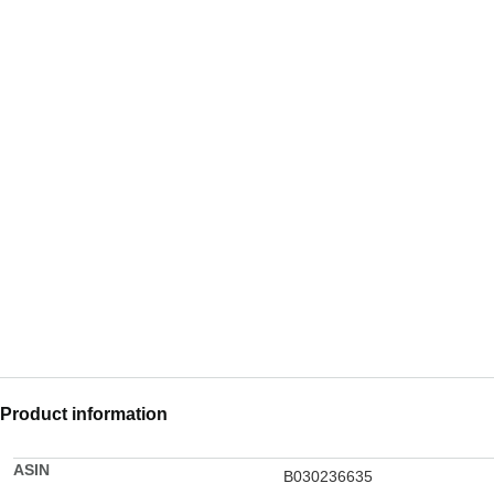
Product information
ASIN
B030236635