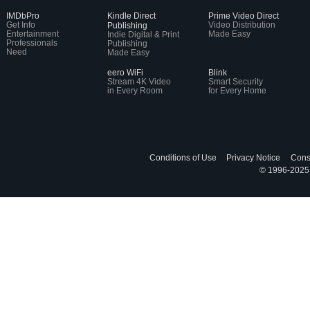
IMDbPro
Kindle Direct
Prime Video Direct
Get Info
Video Distribution
Publishing
Entertainment
Made Easy
Indie Digital & Print
Professionals
Publishing
Need
Made Easy
eero WiFi
Blink
Stream 4K Video
Smart Security
in Every Room
for Every Home
Conditions of Use
Privacy Notice
Cons
© 1996-2025, 