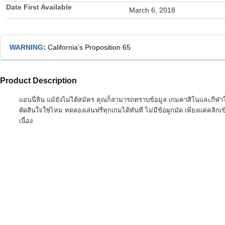
Date First Available
March 6, 2018
WARNING
:
California’s Proposition 65
Product Description
แอนนี่ลิน แม้ยังไม่ได้สมัคร คุณก็สามารถทราบข้อมูล เกมคาสิโนและกีฬ
ตัดสินใจใช่ไหม ทดลองเล่นฟรีทุกเกมได้ทันที ไม่มีข้อผูกมัด เพียงแค่คลิกเข
เนื่อง