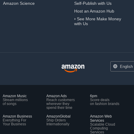
Amazon Science
Self-Publish with Us
Host an Amazon Hub
›
See More Make Money
with Us
English
Amazon Music
Amazon Ads
6pm
Stream millions
Reach customers
Score deals
of songs
wherever they
on fashion brands
spend their time
Amazon Business
AmazonGlobal
Amazon Web
Everything For
Ship Orders
Services
Your Business
Internationally
Scalable Cloud
Computing
Services