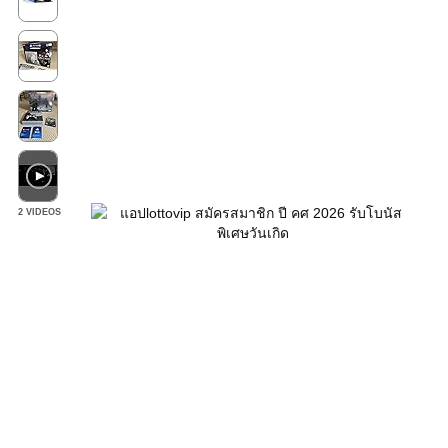
2 VIDEOS