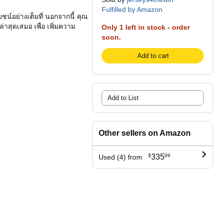
Fulfilled by Amazon
น์อย่างเต็มที่ นอกจากนี้ คุณ
าสุดเสมอ เพื่อ เพิ่มความ
Only 1 left in stock - order
soon.
Add to cart
Add to List
Other sellers on Amazon
$
335
99
Used (4) from