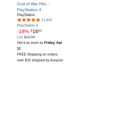
God of War Hits -
PlayStation 4
PlayStation
11,442
PlayStation 4
-18%
16
$
43
List:
$19.99
Get it as soon as
Friday, Apr
11
FREE Shipping on orders
over $35 shipped by Amazon