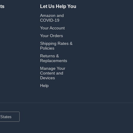
ts
Let Us Help You
Amazon and
COVID-19
Your Account
Your Orders
Shipping Rates &
Policies
Returns &
Replacements
Manage Your
Content and
Devices
Help
 States