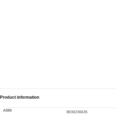
Product information
ASIN
B030236635