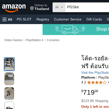
Deliver to
All
Thailand
PG SLOT
Registry
Customer Service
Gift Cards
S
All
›
›
Video Games
PlayStation 4
Consoles
โค้ด-รอยัล
ฟรี ต้อนรับ
Visit the PlayStat
Platform :
PlaySt
4.2
719
$
98
$123.86 Shipping
Only 1 left in st