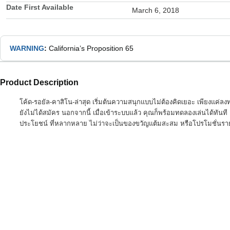
Date First Available
March 6, 2018
WARNING
:
California’s Proposition 65
Product Description
โค้ด-รอยัล-คาสิโน-ล่าสุด เริ่มต้นความสนุกแบบไม่ต้องคิดเยอะ เพียงแค่ลง
ยังไม่ได้สมัคร นอกจากนี้ เมื่อเข้าระบบแล้ว คุณก็พร้อมทดลองเล่นได้ท
ประโยชน์ ที่หลากหลาย ไม่ว่าจะเป็นของขวัญแต้มสะสม หรือโปรโมชั่นราย