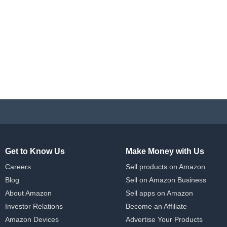
Get to Know Us
Make Money with Us
Careers
Sell products on Amazon
Blog
Sell on Amazon Business
About Amazon
Sell apps on Amazon
Investor Relations
Become an Affiliate
Amazon Devices
Advertise Your Products