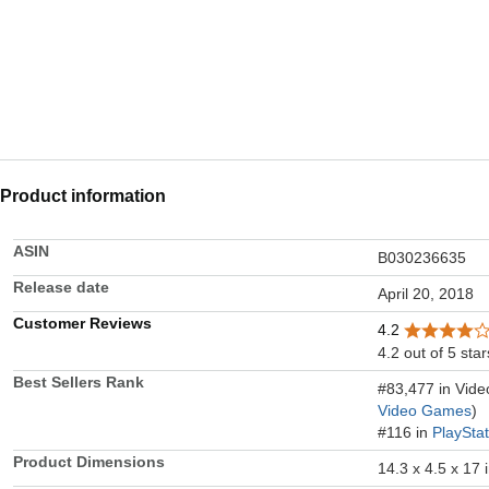
Product information
ASIN
B030236635
Release date
April 20, 2018
Customer Reviews
4.2
4.2 out of 5 star
Best Sellers Rank
#83,477 in Vid
Video Games
)
#116 in
PlaySta
Product Dimensions
14.3 x 4.5 x 17