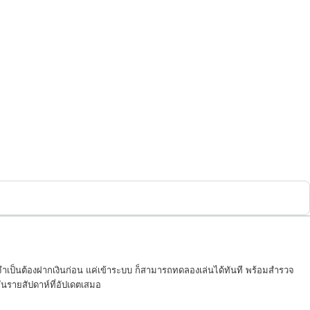
่จำเป็นต้องฝากเงินก่อน แค่เข้าระบบ ก็สามารถทดลองเล่นได้ทันที พร้อมสำรวจ
่นรายสัปดาห์ที่อัปเดตเสมอ