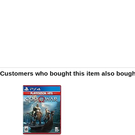
Customers who bought this item also bough