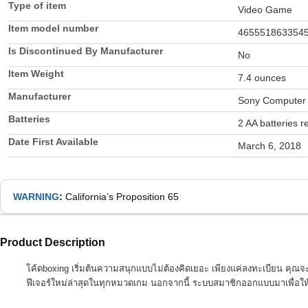
Type of item
Video Game
Item model number
465551863354
Is Discontinued By Manufacturer
No
Item Weight
7.4 ounces
Manufacturer
Sony Computer 
Batteries
2 AA batteries r
Date First Available
March 6, 2018
WARNING
:
California’s Proposition 65
Product Description
โค้ดboxing เริ่มต้นความสนุกแบบไม่ต้องคิดเยอะ เพียงแค่ลงทะเบียน คุณจะ
ฟีเจอร์ใหม่ล่าสุดในทุกหมวดเกม นอกจากนี้ ระบบสมาชิกออกแบบมาเพื่อให้ค