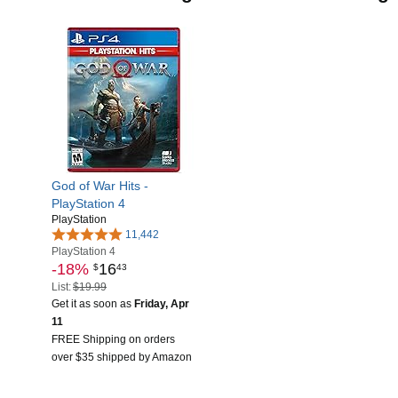
God of War Hits -
PlayStation 4
PlayStation
11,442
PlayStation 4
-18%
16
$
43
List:
$19.99
Get it as soon as
Friday, Apr
11
FREE Shipping on orders
over $35 shipped by Amazon