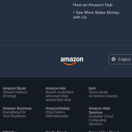
Host an Amazon Hub
›
See More Make Money
with Us
English
Amazon Music
Amazon Ads
6pm
Stream millions
Reach customers
Score deals
of songs
wherever they
on fashion brands
spend their time
Amazon Business
AmazonGlobal
Amazon Web
Everything For
Ship Orders
Services
Your Business
Internationally
Scalable Cloud
Computing
Services