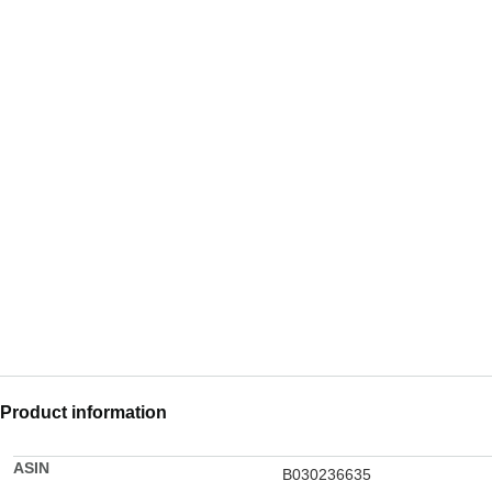
Product information
ASIN
B030236635