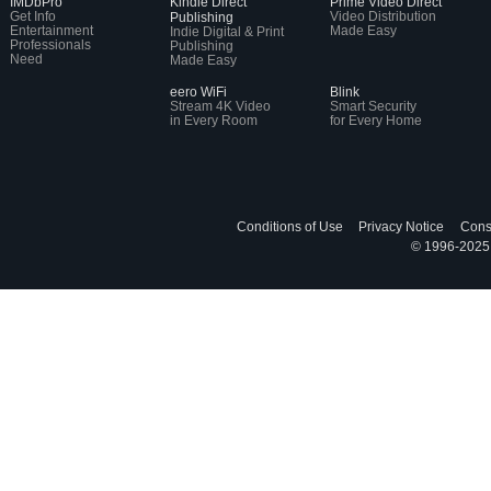
IMDbPro
Kindle Direct
Prime Video Direct
Get Info
Video Distribution
Publishing
Entertainment
Made Easy
Indie Digital & Print
Professionals
Publishing
Need
Made Easy
eero WiFi
Blink
Stream 4K Video
Smart Security
in Every Room
for Every Home
Conditions of Use
Privacy Notice
Cons
© 1996-2025, 