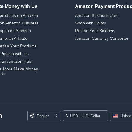
e Money with Us
Amazon Payment Produc
 products on Amazon
Amazon Business Card
 on Amazon Business
Shop with Points
 apps on Amazon
Reload Your Balance
me an Affiliate
Amazon Currency Converter
rtise Your Products
-Publish with Us
t an Amazon Hub
e More Make Money
 Us
English
$
USD - U.S. Dollar
United