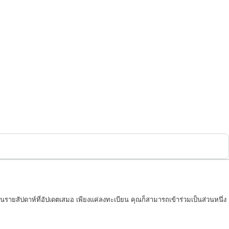
นรายสัปดาห์ที่อัปเดตเสมอ เพียงแค่ลงทะเบียน คุณก็สามารถเข้าร่วมเป็นส่วนหนึ่ง