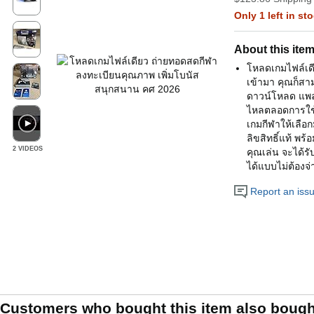
Only 1 left in st
About this ite
โหลดเกมไฟล์เดี
เข้ามา คุณก็สา
ดาวน์โหลด แพลต
ไหลตลอดการใช้ง
เกมกีฬาให้เลือ
ลิขสิทธิ์แท้ พร้
2 VIDEOS
คุณเล่น จะได้รั
ได้แบบไม่ต้องจ่า
Report an issue
Customers who bought this item also bough