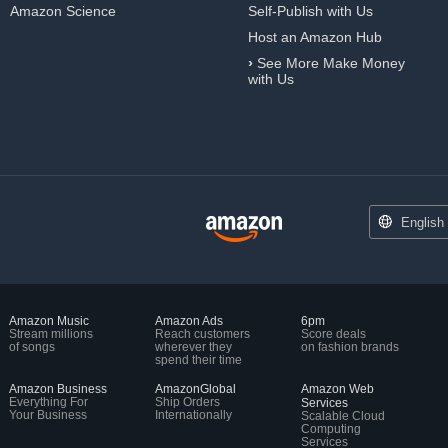
Amazon Science
Self-Publish with Us
Host an Amazon Hub
›
See More Make Money
with Us
English
Amazon Music
Amazon Ads
6pm
Stream millions
Reach customers
Score deals
of songs
wherever they
on fashion brands
spend their time
Amazon Business
AmazonGlobal
Amazon Web
Everything For
Ship Orders
Services
Your Business
Internationally
Scalable Cloud
Computing
Services