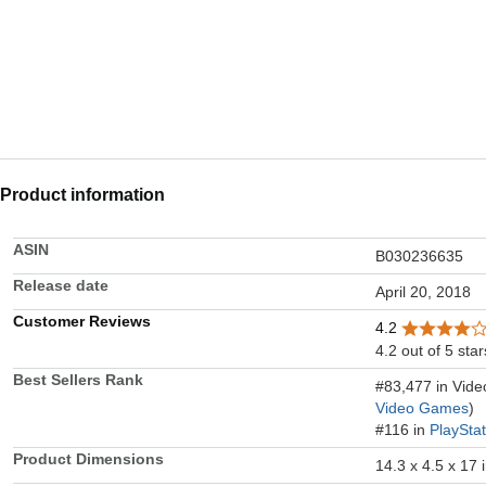
Product information
ASIN
B030236635
Release date
April 20, 2018
Customer Reviews
4.2
4.2 out of 5 star
Best Sellers Rank
#83,477 in Vid
Video Games
)
#116 in
PlaySta
Product Dimensions
14.3 x 4.5 x 17