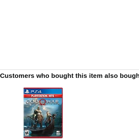
Customers who bought this item also bough