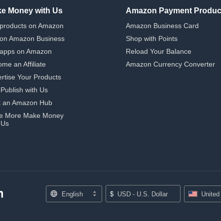
e Money with Us
Amazon Payment Produc
 products on Amazon
Amazon Business Card
 on Amazon Business
Shop with Points
 apps on Amazon
Reload Your Balance
me an Affiliate
Amazon Currency Converter
rtise Your Products
-Publish with Us
t an Amazon Hub
e More Make Money
 Us
English
$
USD - U.S. Dollar
United