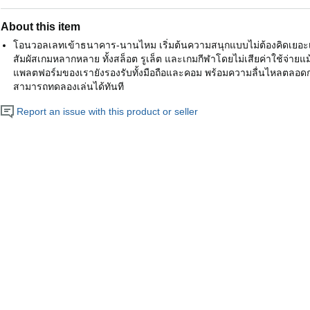
About this item
โอนวอลเลทเข้าธนาคาร-นานไหม เริ่มต้นความสนุกแบบไม่ต้องคิดเยอะเ
สัมผัสเกมหลากหลาย ทั้งสล็อต รูเล็ต และเกมกีฬาโดยไม่เสียค่าใช้จ่ายแม้
แพลตฟอร์มของเรายังรองรับทั้งมือถือและคอม พร้อมความลื่นไหลตลอดก
สามารถทดลองเล่นได้ทันที
Report an issue with this product or seller