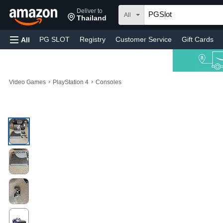
Deliver to
All
Thailand
PG SLOT
Registry
Customer Service
Gift Cards
All
›
›
Video Games
PlayStation 4
Consoles