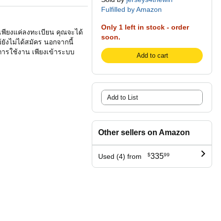
Fulfilled by Amazon
Only 1 left in stock - order
พียงแค่ลงทะเบียน คุณจะได้
soon.
ยังไม่ได้สมัคร นอกจากนี้
ารใช้งาน เพียงเข้าระบบ
Add to cart
Add to List
Other sellers on Amazon
$
335
99
Used (4) from