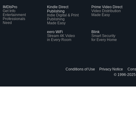
IMDbPro
Kindle Direct
Prime Video Direct
Get Info
Video Distribution
Publishing
Entertainment
Made Easy
Indie Digital & Print
Professionals
Publishing
Need
Made Easy
eero WiFi
Blink
Stream 4K Video
Smart Security
in Every Room
for Every Home
Conditions of Use
Privacy Notice
Cons
© 1996-2025, 