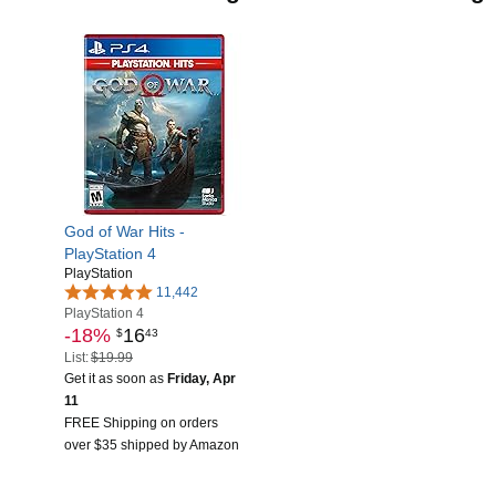
God of War Hits -
PlayStation 4
PlayStation
11,442
PlayStation 4
-18%
16
$
43
List:
$19.99
Get it as soon as
Friday, Apr
11
FREE Shipping on orders
over $35 shipped by Amazon