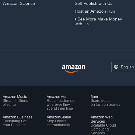
Amazon Science
Self-Publish with Us
Host an Amazon Hub
›
See More Make Money
with Us
English
Amazon Music
Amazon Ads
6pm
Stream millions
Reach customers
Score deals
of songs
wherever they
on fashion brands
spend their time
Amazon Business
AmazonGlobal
Amazon Web
Everything For
Ship Orders
Services
Your Business
Internationally
Scalable Cloud
Computing
Services