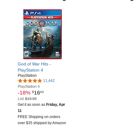
God of War Hits -
PlayStation 4
PlayStation
11,442
PlayStation 4
-18%
16
$
43
List:
$19.99
Get it as soon as
Friday, Apr
11
FREE Shipping on orders
over $35 shipped by Amazon