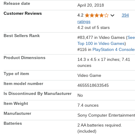
Release date
April 20, 2018
Customer Reviews
4.2
394
ratings
4.2 out of 5 stars
Best Sellers Rank
#83,477 in Video Games (
See
Top 100 in Video Games
)
#116 in
PlayStation 4 Console
Product Dimensions
14.3 x 4.5 x 17 inches; 7.41
ounces
Type of item
Video Game
Item model number
4655518633545
Is Discontinued By Manufacturer
No
Item Weight
7.4 ounces
Manufacturer
Sony Computer Entertainmen
Batteries
2 AA batteries required.
(included)