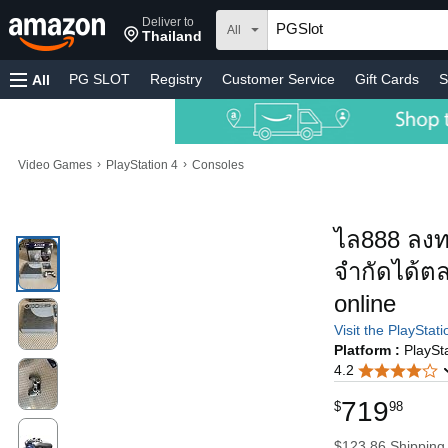
Deliver to
All
Thailand
PG SLOT
Registry
Customer Service
Gift Cards
S
All
›
›
Video Games
PlayStation 4
Consoles
ไล888 ลงทะ
จำกัดได้ต
online
Visit the PlayStat
Platform :
PlaySt
4.2
719
$
98
$123.86 Shipping