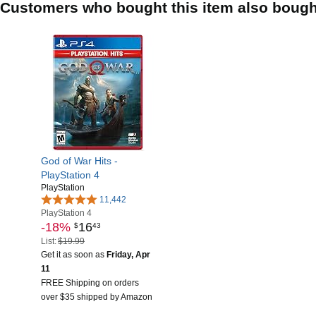
Customers who bought this item also bough
God of War Hits -
PlayStation 4
PlayStation
11,442
PlayStation 4
-18%
16
$
43
List:
$19.99
Get it as soon as
Friday, Apr
11
FREE Shipping on orders
over $35 shipped by Amazon