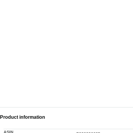
Product information
ASIN