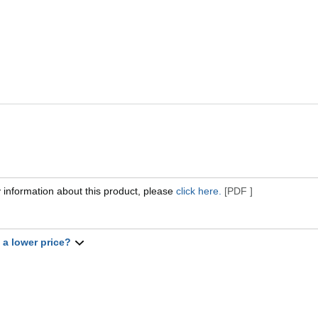
 information about this product, please
click here.
[PDF ]
t a lower price?