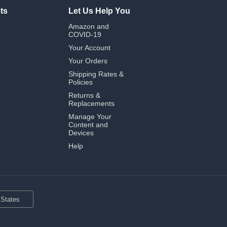
ts
Let Us Help You
Amazon and
COVID-19
Your Account
Your Orders
Shipping Rates &
Policies
Returns &
Replacements
Manage Your
Content and
Devices
Help
 States