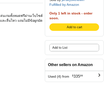
Fulfilled by Amazon
Only 1 left in stock - order
่นเกมทั้งหมดฟรีผ่านเว็บไซต์
soon.
และลื่นไหว แถมไม่มีข้อผูกมัด
Add to cart
Add to List
Other sellers on Amazon
$
335
99
Used (4) from