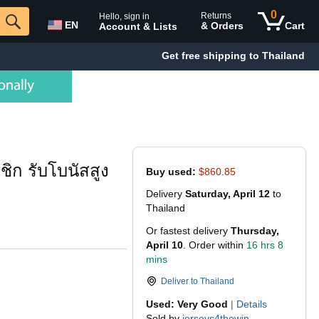
0
Returns
Hello, sign in
EN
& Orders
Cart
Account & Lists
Get free shipping to Thailand
ิก รับโบนัสสูง
Buy used:
$860.85
Delivery
Saturday, April 12
to
Thailand
Or fastest delivery
Thursday,
April 10
. Order within
16 hrs 8
mins
Deliver to
Thailand
Used: Very Good
|
Details
Sold by
jerseys4thewin