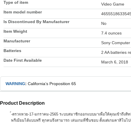
Type of item
Video Game
Item model number
465551863354
Is Discontinued By Manufacturer
No
Item Weight
7.4 ounces
Manufacturer
Sony Computer 
Batteries
2 AA batteries r
Date First Available
March 6, 2018
WARNING
:
California’s Proposition 65
Product Description
์-ตรวจหวย-17-มกราคม-2565 ระบบสมาชิกออกแบบมาเพื่อให้คุณเข้าถึงสิทธิป
พรีเมียมได้แบบฟรี ทุกคนจึงสามารถ เล่นเกมที่ชื่นชอบ ตั้งแต่เกมคาสิโนไปจน