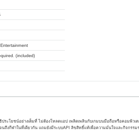
5
Entertainment
equired. (included)
ระโยชน์อย่างเต็มที่ ไม่ต้องโหลดแอป เพลิดเพลินกับเกมบนมือถือหรือคอมพิวเตอร์
ถึงกีฬาในที่เดียวกัน แถมยังมีระบบAPI ลิขสิทธิ์แท้เพื่อความมั่นใจและกิจกรรมราย