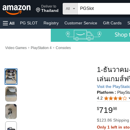
Deliver to
All
Thailand
PG SLOT
Registry
Customer Service
Gift Cards
S
All
›
›
Video Games
PlayStation 4
Consoles
1-ธันวาค
เล่นเกมส์ฟ
Visit the PlayStat
Platform :
PlaySt
4.2
719
$
98
$123.86 Shipping
Only 1 left in st