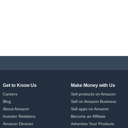
Get to Know Us
Make Money with Us
Careers
Sell products on Amazon
Blog
Sell on Amazon Business
About Amazon
Sell apps on Amazon
Investor Relations
Become an Affiliate
Amazon Devices
Advertise Your Products