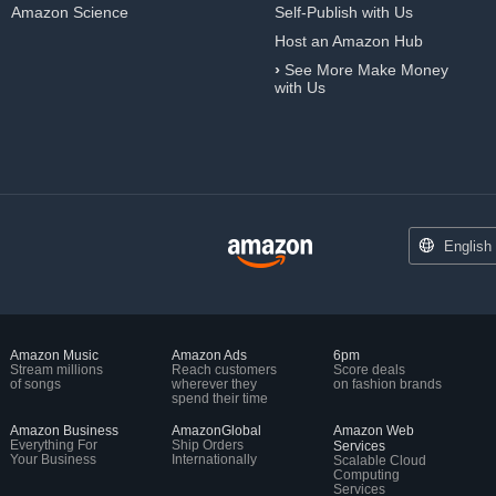
Amazon Science
Self-Publish with Us
Host an Amazon Hub
›
See More Make Money
with Us
English
Amazon Music
Amazon Ads
6pm
Stream millions
Reach customers
Score deals
of songs
wherever they
on fashion brands
spend their time
Amazon Business
AmazonGlobal
Amazon Web
Everything For
Ship Orders
Services
Your Business
Internationally
Scalable Cloud
Computing
Services