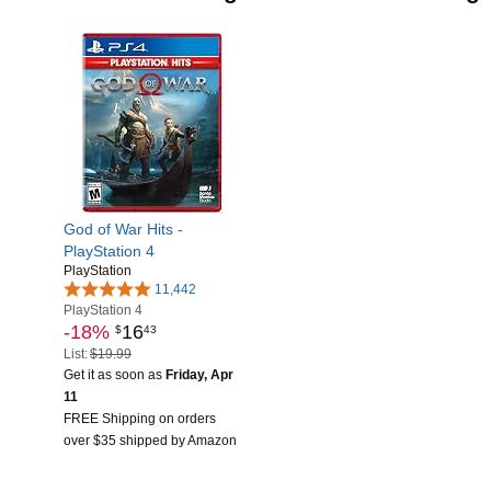
God of War Hits -
PlayStation 4
PlayStation
11,442
PlayStation 4
-18%
16
$
43
List:
$19.99
Get it as soon as
Friday, Apr
11
FREE Shipping on orders
over $35 shipped by Amazon