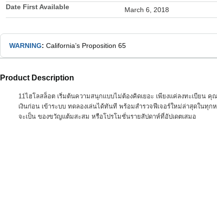
Date First Available
March 6, 2018
WARNING
:
California’s Proposition 65
Product Description
11ไฮโลสล็อต เริ่มต้นความสนุกแบบไม่ต้องคิดเยอะ เพียงแค่ลงทะเบียน คุ
เงินก่อน เข้าระบบ ทดลองเล่นได้ทันที พร้อมสำรวจฟีเจอร์ใหม่ล่าสุดในทุกห
จะเป็น ของขวัญแต้มสะสม หรือโปรโมชั่นรายสัปดาห์ที่อัปเดตเสมอ