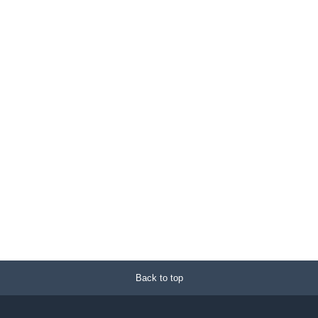
Back to top