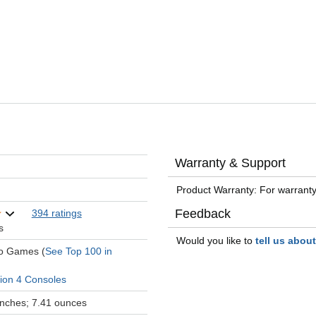
Warranty & Support
Product Warranty: For warranty
Feedback
394 ratings
s
Would you like to
tell us abou
eo Games (
See Top 100 in
tion 4 Consoles
 inches; 7.41 ounces