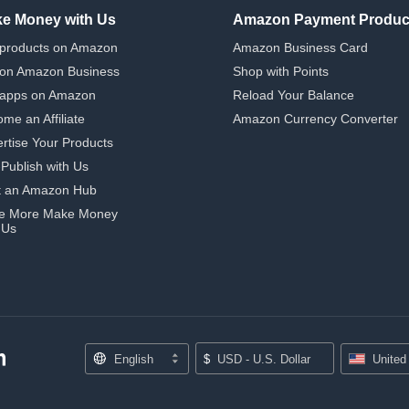
e Money with Us
Amazon Payment Produc
 products on Amazon
Amazon Business Card
 on Amazon Business
Shop with Points
 apps on Amazon
Reload Your Balance
me an Affiliate
Amazon Currency Converter
rtise Your Products
-Publish with Us
t an Amazon Hub
e More Make Money
 Us
English
$
USD - U.S. Dollar
United