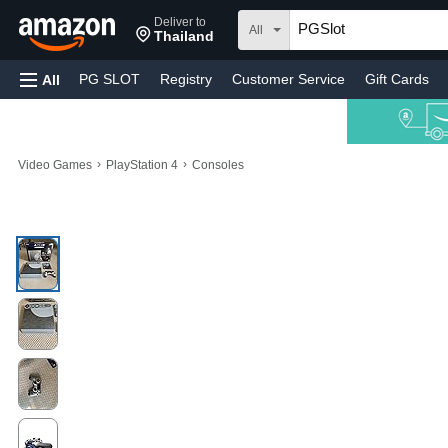
Deliver to
All
Thailand
PG SLOT
Registry
Customer Service
Gift Cards
All
›
›
Video Games
PlayStation 4
Consoles