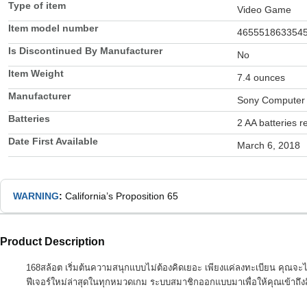
Type of item
Video Game
Item model number
465551863354
Is Discontinued By Manufacturer
No
Item Weight
7.4 ounces
Manufacturer
Sony Computer 
Batteries
2 AA batteries r
Date First Available
March 6, 2018
WARNING
:
California’s Proposition 65
Product Description
168สล้อต เริ่มต้นความสนุกแบบไม่ต้องคิดเยอะ เพียงแค่ลงทะเบียน คุณจะได
ฟีเจอร์ใหม่ล่าสุดในทุกหมวดเกม ระบบสมาชิกออกแบบมาเพื่อให้คุณเข้าถึงสิท