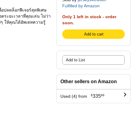
Fulfilled by Amazon
่อปลดล็อกฟีเจอร์สุดพิเศษ
ดระยะเวลาที่คุณเล่น ไม่ว่า
Only 1 left in stock - order
่ๆ ให้คุณได้อัพเดทความรู้
soon.
Add to cart
Add to List
Other sellers on Amazon
$
335
99
Used (4) from