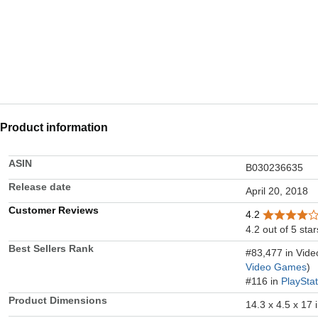
Product information
ASIN
B030236635
Release date
April 20, 2018
Customer Reviews
4.2
4.2 out of 5 star
Best Sellers Rank
#83,477 in Vid
Video Games
)
#116 in
PlaySta
Product Dimensions
14.3 x 4.5 x 17