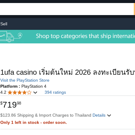
Sell
1ufa casino เริ่มต้นใหม่ 2026 ลงทะเบียนรับ
Visit the PlayStation Store
Platform :
PlayStation 4
4.2
394 ratings
719
$
98
$123.86 Shipping & Import Charges to Thailand
Details
Only 1 left in stock - order soon.