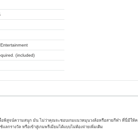
5
Entertainment
equired. (included)
ิสูจน์ความสนุุก มัน ไม่ว่าคุณจะชอบเกมแนวหมุนวงล้อหรือสายกีฬา ที่นี่มีให้ครบ เ
ใช้แลกรางวัล หรือเข้าสู่เกมพรีเมียมได้แบบไม่ต้องจ่ายเพิ่มเติม