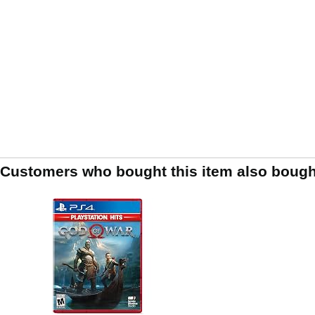
Customers who bought this item also bough