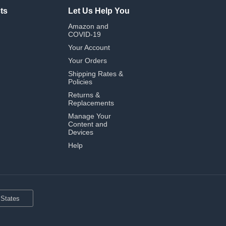
ts
Let Us Help You
Amazon and
COVID-19
Your Account
Your Orders
Shipping Rates &
Policies
Returns &
Replacements
Manage Your
Content and
Devices
Help
 States