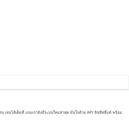
ล่นได้เต็มที่ แถมเรายังมีระบบใหม่ล่าสุด มั่นใจด้วย API ลิขสิทธิ์แท้ พร้อม