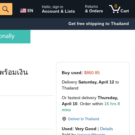
0
Returns
Hello, sign in
EN
& Orders
Cart
Account & Lists
Get free shipping to Thailand
พร้อมเงิน
Buy used:
$860.85
Delivery
Saturday, April 12
to
Thailand
Or fastest delivery
Thursday,
April 10
. Order within
16 hrs 8
mins
Deliver to
Thailand
Used: Very Good
|
Details
Sold by
jerseys4thewin