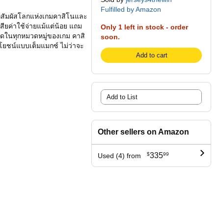
Fulfilled by Amazon
ก็สัมผัสโลกแห่งเกมคาสิโนและ
สียค่าใช้จ่ายแม้แต่น้อย แถม
Only 1 left in stock - order
สุดในทุกหมวดหมู่ของเกม คาสิ
soon.
โยชน์แบบเต็มแมกซ์ ไม่ว่าจะ
Add to cart
Add to List
Other sellers on Amazon
$
335
99
Used (4) from