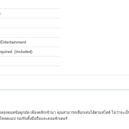
5
Entertainment
equired. (included)
 ทดลองหมดข้อผูกมัด เพียงคลิกเข้ามา คุณสามารถเลือกเล่นได้ตามสไตล์ ไม่ว่าจะเป
งโหลดแอป รองรับทั้งมือถือและคอมพิวเตอร์