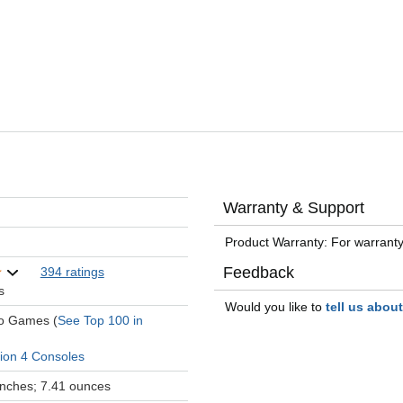
Warranty & Support
Product Warranty: For warranty
Feedback
394 ratings
s
Would you like to
tell us abou
eo Games (
See Top 100 in
tion 4 Consoles
 inches; 7.41 ounces