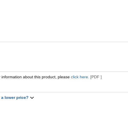
 information about this product, please
click here.
[PDF ]
t a lower price?