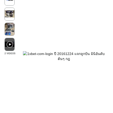
2 VIDEOS