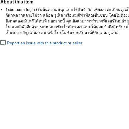
About this item
1xbet-com-login เริ่มต้นความสนุกแบบไร้ขีดจำกัด เพียงลงทะเบียนคุณ
กีฬาหลากหลายไม่ว่า สล็อต รูเล็ต หรือเกมกีฬาที่คุณชื่นชอบ โดยไม่ต้องเ
ยังทดลองเล่นฟรีได้ทันที นอกจากนี้ คุณยังสามารถสำรวจฟีเจอร์ใหม่ล่า
โน และกีฬาอีกด้วย ระบบสมาชิกเป็นมิตรออกแบบให้คุณเข้าถึงสิทธิประ
เป็นของขวัญแต้มสะสม หรือโปรโมชั่นรายสัปดาห์ที่อัปเดตอยู่เสมอ
Report an issue with this product or seller