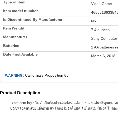
Type of item
Video Game
Item model number
465551863354
Is Discontinued By Manufacturer
No
Item Weight
7.4 ounces
Manufacturer
Sony Computer 
Batteries
2 AA batteries r
Date First Available
March 6, 2018
WARNING
:
California’s Proposition 65
Product Description
1xbet-com-login ไม่จำเป็นต้องฝากเงินก่อน แค่ง่าย ๆ เลย เล่นฟรีทุกเกม
ขวัญหลังลงทะเบียนอีกด้วย แพลตฟอร์มอัตโนมัติ ลื่นไหลไม่มีสะงัด ไม่ต้อ