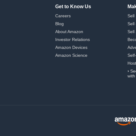
Get to Know Us
Mak
Careers
Sell
Blog
Sell
About Amazon
Sell
Investor Relations
Beco
Amazon Devices
Adve
Amazon Science
Self
Hos
›
Se
with