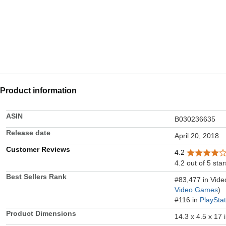
Product information
ASIN
B030236635
Release date
April 20, 2018
Customer Reviews
4.2
4.2 out of 5 star
Best Sellers Rank
#83,477 in Vid
Video Games
)
#116 in
PlaySta
Product Dimensions
14.3 x 4.5 x 17