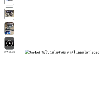
2 VIDEOS