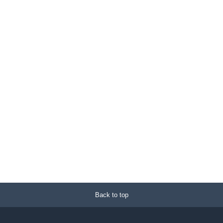
Back to top