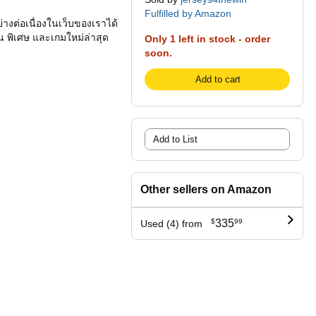
Fulfilled by Amazon
่างต่อเนื่องในเว็บของเราได้
่น พิเศษ และเกมใหม่ล่าสุด
Only 1 left in stock - order
soon.
Add to cart
Add to List
Other sellers on Amazon
$
335
99
Used (4) from