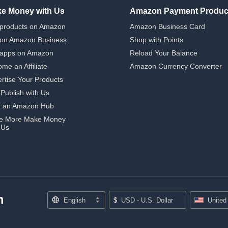
e Money with Us
Amazon Payment Produc
 products on Amazon
Amazon Business Card
 on Amazon Business
Shop with Points
 apps on Amazon
Reload Your Balance
me an Affiliate
Amazon Currency Converter
rtise Your Products
-Publish with Us
t an Amazon Hub
e More Make Money
 Us
English
$
USD - U.S. Dollar
United