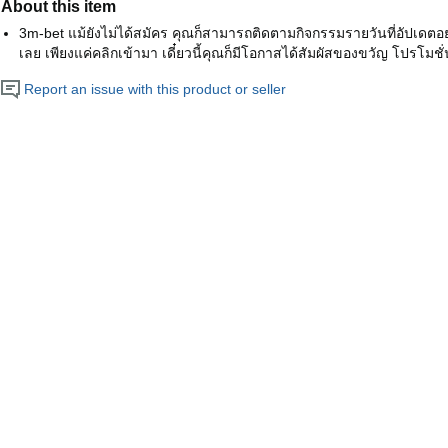
About this item
3m-bet แม้ยังไม่ได้สมัคร คุณก็สามารถติดตามกิจกรรมรายวันที่อัปเดตอย
เลย เพียงแค่คลิกเข้ามา เดี๋ยวนี้คุณก็มีโอกาสได้สัมผัสของขวัญ โปรโมชั
Report an issue with this product or seller