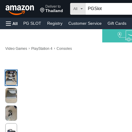
Deliver to
All
Thailand
PG SLOT
Registry
Customer Service
Gift Cards
All
›
›
Video Games
PlayStation 4
Consoles