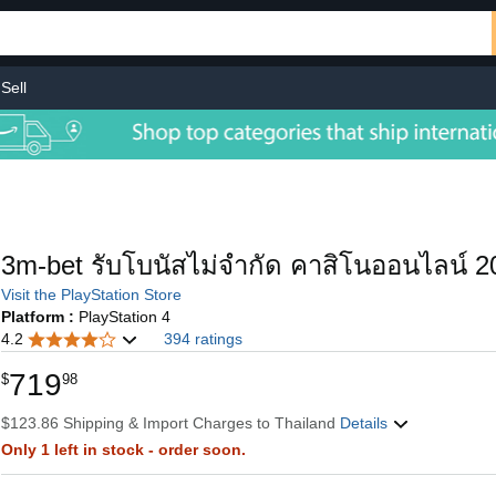
Sell
3m-bet รับโบนัสไม่จำกัด คาสิโนออนไลน์ 2
Visit the PlayStation Store
Platform :
PlayStation 4
4.2
394 ratings
719
$
98
$123.86 Shipping & Import Charges to Thailand
Details
Only 1 left in stock - order soon.