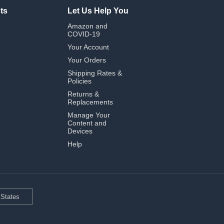
ts
Let Us Help You
Amazon and
COVID-19
Your Account
Your Orders
Shipping Rates &
Policies
Returns &
Replacements
Manage Your
Content and
Devices
Help
 States