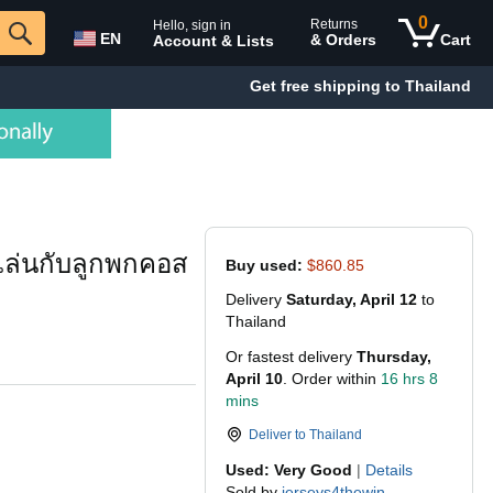
0
Returns
Hello, sign in
EN
& Orders
Cart
Account & Lists
Get free shipping to Thailand
เล่นกับลูกพกคอส
Buy used:
$860.85
Delivery
Saturday, April 12
to
Thailand
Or fastest delivery
Thursday,
April 10
. Order within
16 hrs 8
mins
Deliver to
Thailand
Used: Very Good
|
Details
Sold by
jerseys4thewin