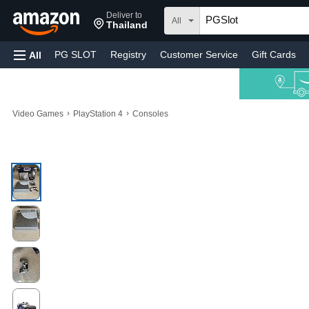
Deliver to
All
Thailand
PG SLOT
Registry
Customer Service
Gift Cards
All
›
›
Video Games
PlayStation 4
Consoles