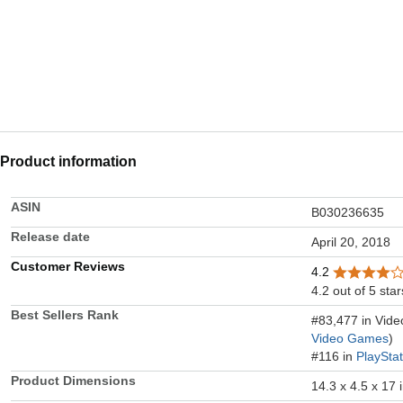
Product information
ASIN
B030236635
Release date
April 20, 2018
Customer Reviews
4.2
4.2 out of 5 star
Best Sellers Rank
#83,477 in Vid
Video Games
)
#116 in
PlaySta
Product Dimensions
14.3 x 4.5 x 17