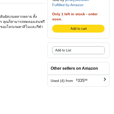
Fulfilled by Amazon
Only 1 left in stock - order
้สัมผัสเกมหลากหลาย ทั้ง
soon.
มัคร คุณก็สามารถทดลองเล่นฟรี
นสมัยของโลกเกมคาสิโนและกีฬา
Add to cart
Add to List
Other sellers on Amazon
$
335
99
Used (4) from