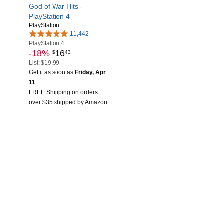
God of War Hits -
PlayStation 4
PlayStation
11,442
PlayStation 4
-18%
16
$
43
List:
$19.99
Get it as soon as
Friday, Apr
11
FREE Shipping on orders
over $35 shipped by Amazon