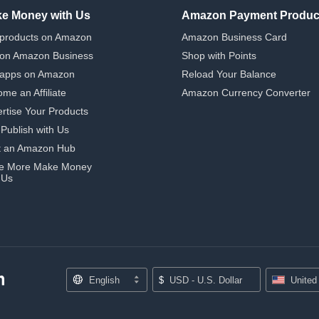
e Money with Us
Amazon Payment Produc
 products on Amazon
Amazon Business Card
 on Amazon Business
Shop with Points
 apps on Amazon
Reload Your Balance
me an Affiliate
Amazon Currency Converter
rtise Your Products
-Publish with Us
t an Amazon Hub
e More Make Money
 Us
English
$
USD - U.S. Dollar
United