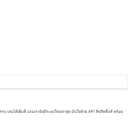
เล่นได้เต็มที่ แถมเรายังมีระบบใหม่ล่าสุด มั่นใจด้วย API ลิขสิทธิ์แท้ พร้อม