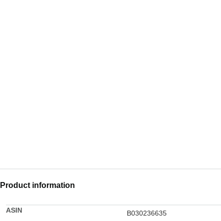
Product information
ASIN
B030236635