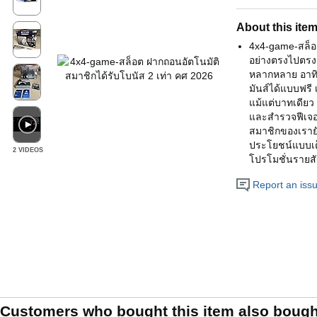
About this ite
4x4-game-สล็อต
อย่างตรงไปตรงม
หลากหลาย อาทิ 
มันส์ได้แบบฟรี
แม้แต่บาทเดียว
และสำรวจฟีเจอร์
สมาชิกของเรายั
ประโยชน์แบบเต็
2 VIDEOS
โปรโมชั่นรายสัป
Report an issue
Customers who bought this item also bough