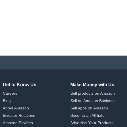
Get to Know Us
Make Money with Us
Careers
Sell products on Amazon
Blog
Sell on Amazon Business
About Amazon
Sell apps on Amazon
Investor Relations
Become an Affiliate
Amazon Devices
Advertise Your Products