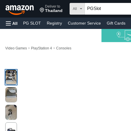
Deliver to
All
Thailand
PG SLOT
Registry
Customer Service
Gift Cards
All
›
›
Video Games
PlayStation 4
Consoles