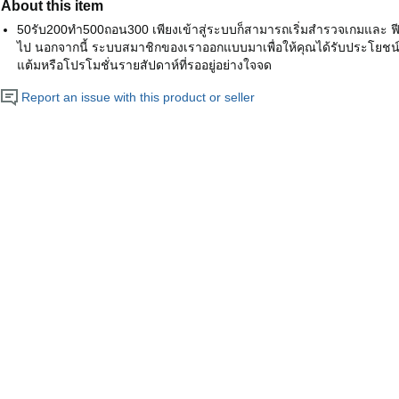
About this item
50รับ200ทํา500ถอน300 เพียงเข้าสู่ระบบก็สามารถเริ่มสำรวจเกมและ ฟีเจ
ไป นอกจากนี้ ระบบสมาชิกของเราออกแบบมาเพื่อให้คุณได้รับประโยชน์ส
แต้มหรือโปรโมชั่นรายสัปดาห์ที่รออยู่อย่างใจจด
Report an issue with this product or seller