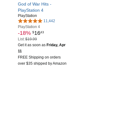
God of War Hits -
PlayStation 4
PlayStation
11,442
PlayStation 4
-18%
16
$
43
List:
$19.99
Get it as soon as
Friday, Apr
11
FREE Shipping on orders
over $35 shipped by Amazon