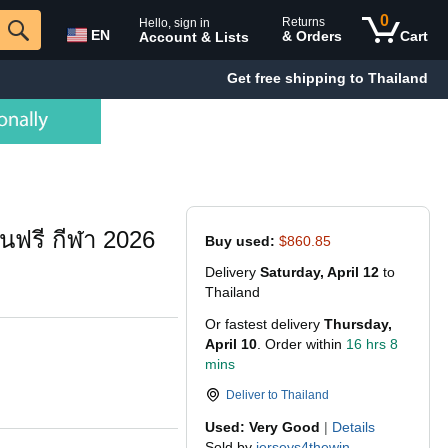
0
Returns
Hello, sign in
EN
& Orders
Cart
Account & Lists
Get free shipping to Thailand
นฟรี กีฬา 2026
Buy used:
$860.85
Delivery
Saturday, April 12
to
Thailand
Or fastest delivery
Thursday,
April 10
. Order within
16 hrs 8
mins
Deliver to
Thailand
Used: Very Good
|
Details
Sold by
jerseys4thewin