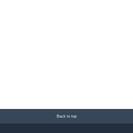
Back to top