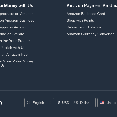
e Money with Us
Amazon Payment Produc
 products on Amazon
Amazon Business Card
 on Amazon Business
Shop with Points
 apps on Amazon
Reload Your Balance
me an Affiliate
Amazon Currency Converter
rtise Your Products
-Publish with Us
t an Amazon Hub
e More Make Money
 Us
English
$
USD - U.S. Dollar
United