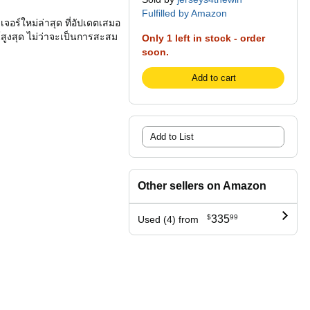
Fulfilled by Amazon
อร์ใหม่ล่าสุด ที่อัปเดตเสมอ
ูงสุด ไม่ว่าจะเป็นการสะสม
Only 1 left in stock - order
soon.
Add to cart
Add to List
Other sellers on Amazon
$
335
99
Used (4) from