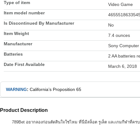
Type of item
Video Game
Item model number
465551863354
Is Discontinued By Manufacturer
No
Item Weight
7.4 ounces
Manufacturer
Sony Computer 
Batteries
2 AA batteries r
Date First Available
March 6, 2018
WARNING
:
California’s Proposition 65
Product Description
789Bet อยากลองก่อนตัดสินใจใช่ไหม ที่นี่มีสล็อต รูเล็ต และเกมกีฬาที่คร