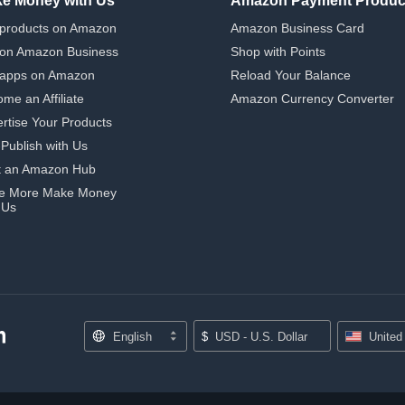
e Money with Us
Amazon Payment Produc
 products on Amazon
Amazon Business Card
 on Amazon Business
Shop with Points
 apps on Amazon
Reload Your Balance
me an Affiliate
Amazon Currency Converter
rtise Your Products
-Publish with Us
t an Amazon Hub
e More Make Money
 Us
English
$
USD - U.S. Dollar
United