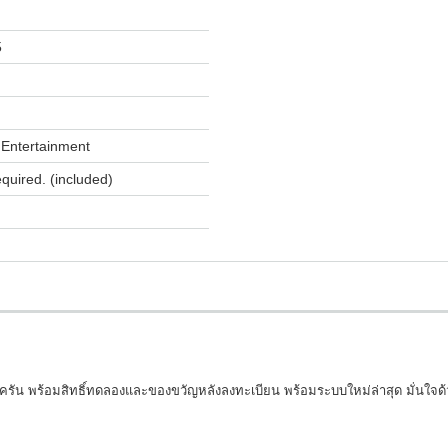
5
Entertainment
equired. (included)
บครัน พร้อมสิทธิ์ทดลองและของขวัญหลังลงทะเบียน พร้อมระบบใหม่ล่าสุด มั่นใจด้วย