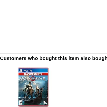
Customers who bought this item also bough