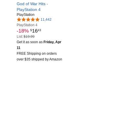
God of War Hits -
PlayStation 4
PlayStation
11,442
PlayStation 4
-18%
16
$
43
List:
$19.99
Get it as soon as
Friday, Apr
11
FREE Shipping on orders
over $35 shipped by Amazon