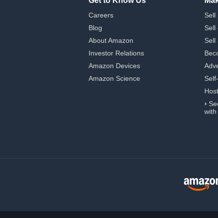
Get to Know Us
Mak
Careers
Sell
Blog
Sell
About Amazon
Sell
Investor Relations
Beco
Amazon Devices
Adve
Amazon Science
Self
Hos
›
Se
with