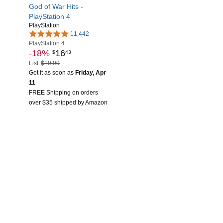
God of War Hits -
PlayStation 4
PlayStation
11,442
PlayStation 4
-18%
16
$
43
List:
$19.99
Get it as soon as
Friday, Apr
11
FREE Shipping on orders
over $35 shipped by Amazon