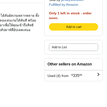
Fulfilled by Amazon
Only 1 left in stock - order
ได้สัมผัสเกมหลากหลาย ทั้ง
soon.
ลองเล่นเกมได้ทันที พร้อม
พื่อให้คุณเข้าถึงสิทธิ
Add to cart
สัปดาห์ที่อัปเดตเสมอ
Add to List
Other sellers on Amazon
$
335
99
Used (4) from