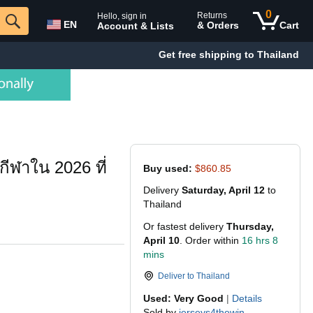
0
Returns
Hello, sign in
EN
& Orders
Cart
Account & Lists
Get free shipping to Thailand
กีฬาใน 2026 ที่
Buy used:
$860.85
Delivery
Saturday, April 12
to
Thailand
Or fastest delivery
Thursday,
April 10
. Order within
16 hrs 8
mins
Deliver to
Thailand
Used: Very Good
|
Details
Sold by
jerseys4thewin