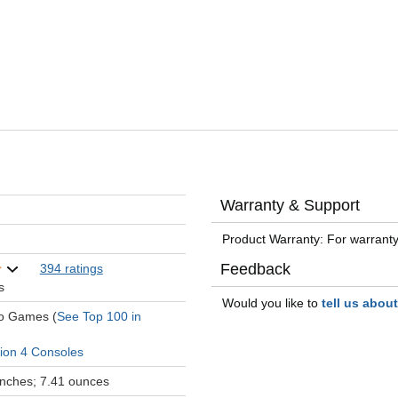
Warranty & Support
Product Warranty: For warranty
Feedback
394 ratings
s
Would you like to
tell us abou
eo Games (
See Top 100 in
tion 4 Consoles
 inches; 7.41 ounces