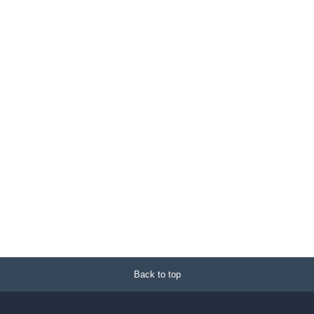
Back to top