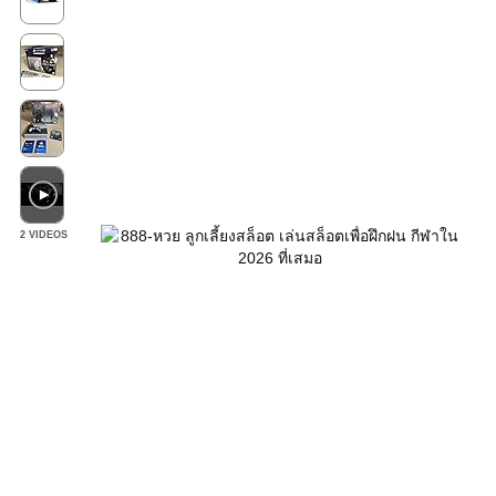
2 VIDEOS