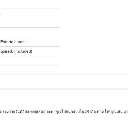
5
Entertainment
equired. (included)
กรรมรายวันที่อัปเดตอยู่เสมอ จะพาคุณไปสนุกแบบไม่มีจำกัด ทุกครั้งที่คุณเล่น คุณ