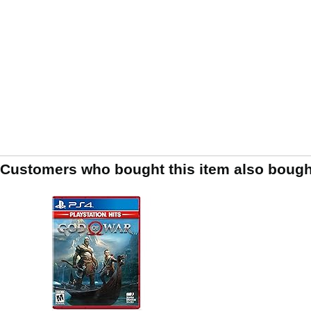
Customers who bought this item also bough