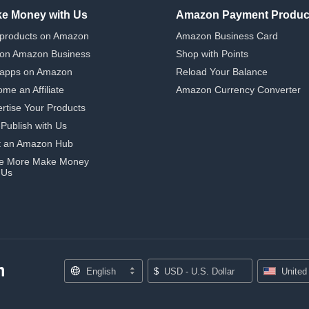
e Money with Us
Amazon Payment Produc
 products on Amazon
Amazon Business Card
 on Amazon Business
Shop with Points
 apps on Amazon
Reload Your Balance
me an Affiliate
Amazon Currency Converter
rtise Your Products
-Publish with Us
t an Amazon Hub
e More Make Money
 Us
English
$
USD - U.S. Dollar
United