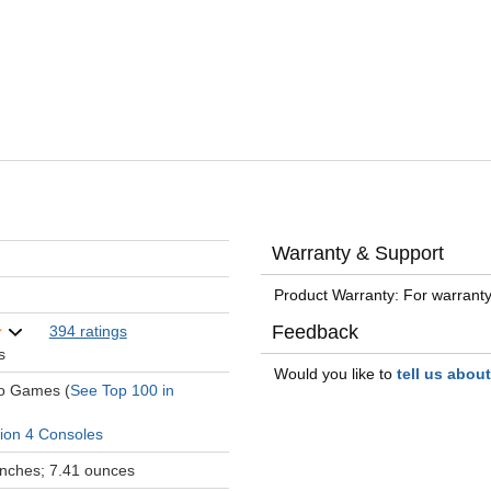
Warranty & Support
Product Warranty: For warranty
Feedback
394 ratings
s
Would you like to
tell us abou
eo Games (
See Top 100 in
tion 4 Consoles
 inches; 7.41 ounces