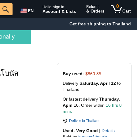
0
Returns
Hello, sign in
EN
& Orders
Cart
Account & Lists
Get free shipping to Thailand
นโบนัส
Buy used:
$860.85
Delivery
Saturday, April 12
to
Thailand
Or fastest delivery
Thursday,
April 10
. Order within
16 hrs 8
mins
Deliver to
Thailand
Used: Very Good
|
Details
Sold by
jerseys4thewin