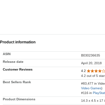
Product information
ASIN
B030236635
Release date
April 20, 2018
Customer Reviews
4.2
4.2 out of 5 star
Best Sellers Rank
#83,477 in Vid
Video Games
)
#116 in
PlaySta
Product Dimensions
14.3 x 4.5 x 17