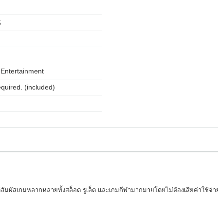
5
Entertainment
equired. (included)
ด้สัมผัสเกมหลากหลายทั้งสล็อต รูเล็ต และเกมกีฬามากมายโดยไม่ต้องเสียค่าใช้จ่า