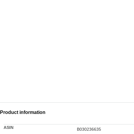
Product information
ASIN
B030236635