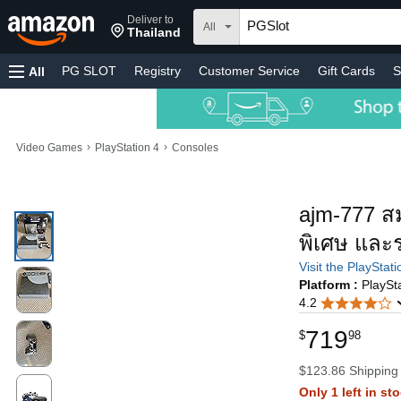
Deliver to
All
Thailand
PG SLOT
Registry
Customer Service
Gift Cards
S
All
›
›
Video Games
PlayStation 4
Consoles
ajm-777 สม
พิเศษ และร
Visit the PlayStat
Platform :
PlaySt
4.2
719
$
98
$123.86 Shipping
Only 1 left in st