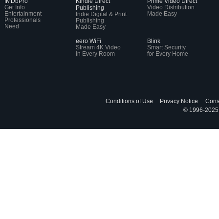
IMDbPro
Kindle Direct
Prime Video Direct
Get Info
Video Distribution
Publishing
Entertainment
Made Easy
Indie Digital & Print
Professionals
Publishing
Need
Made Easy
eero WiFi
Blink
Stream 4K Video
Smart Security
in Every Room
for Every Home
Conditions of Use
Privacy Notice
Cons
© 1996-2025, 