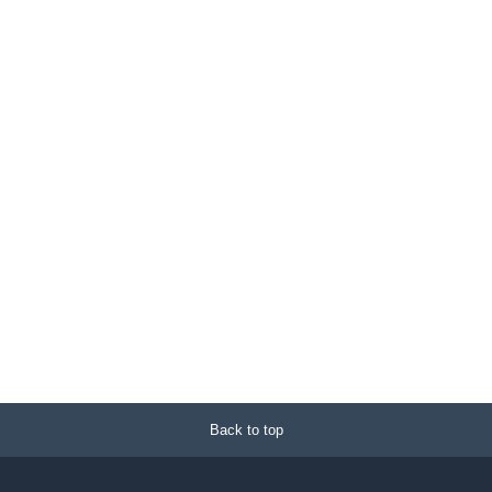
Back to top