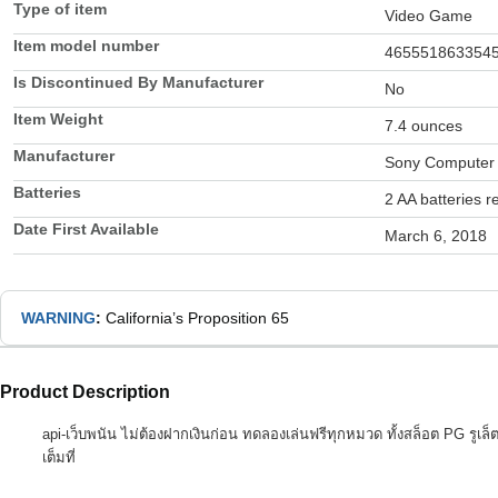
Type of item
Video Game
Item model number
465551863354
Is Discontinued By Manufacturer
No
Item Weight
7.4 ounces
Manufacturer
Sony Computer 
Batteries
2 AA batteries r
Date First Available
March 6, 2018
WARNING
:
California’s Proposition 65
Product Description
api-เว็บพนัน ไม่ต้องฝากเงินก่อน ทดลองเล่นฟรีทุกหมวด ทั้งสล็อต PG ร
เต็มที่