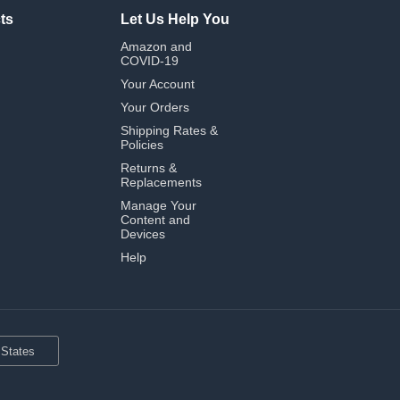
ts
Let Us Help You
Amazon and
COVID-19
Your Account
Your Orders
Shipping Rates &
Policies
Returns &
Replacements
Manage Your
Content and
Devices
Help
 States