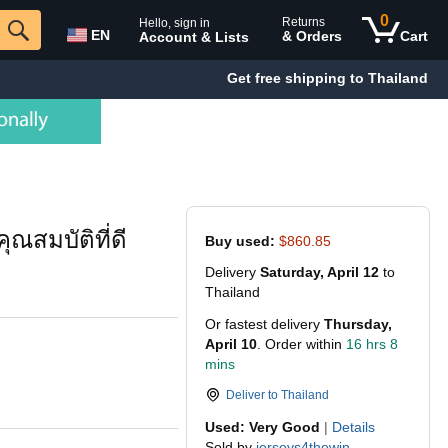
0
Returns
Hello, sign in
EN
& Orders
Cart
Account & Lists
Get free shipping to Thailand
ุณสมบัติที่ดี
Buy used:
$860.85
Delivery
Saturday, April 12
to
Thailand
Or fastest delivery
Thursday,
April 10
. Order within
16 hrs 8
mins
Deliver to
Thailand
Used: Very Good
|
Details
Sold by
jerseys4thewin