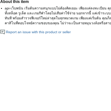
About this item
api-เว็บพนัน เริ่มต้นความสนุกแบบไม่ต้องคิดเยอะ เพียงแค่ลงทะเบียน 
ทั้งสล็อต รูเล็ต และเกมกีฬาโดยไม่เสียค่าใช้จ่าย นอกจากนี้ แค่เข้าระ
ทันที พร้อมสำรวจฟีเจอร์ใหม่ล่าสุดในทุกหมวดเกม เพียงแค่เริ่มต้น คุณ
คาสิโนที่ตอบโจทย์ความชอบของคุณ ไม่ว่าจะเป็นสายหมุนวงล้อหรือสา
Report an issue with this product or seller