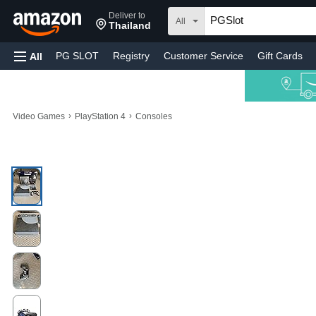
Deliver to
All
Thailand
PG SLOT
Registry
Customer Service
Gift Cards
All
›
›
Video Games
PlayStation 4
Consoles