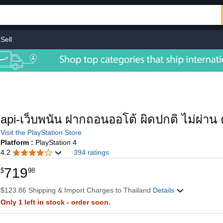
Sell
api-เว็บพนัน ฝากถอนออโต้ ผิดปกติ ไม่ผ่าน ค
Visit the PlayStation Store
Platform :
PlayStation 4
4.2
394 ratings
719
$
98
$123.86 Shipping & Import Charges to Thailand
Details
Only 1 left in stock - order soon.