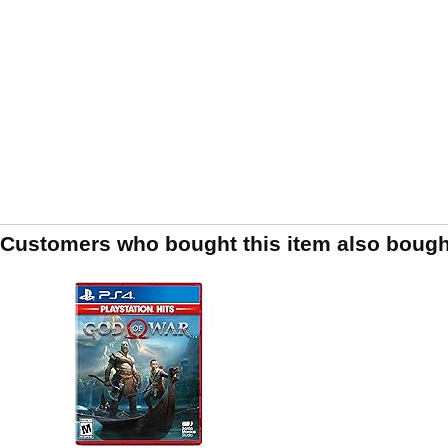
Customers who bought this item also bough