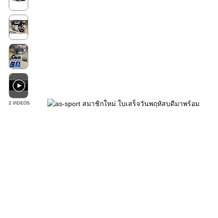
2 VIDEOS