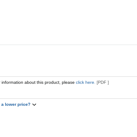
 information about this product, please
click here.
[PDF ]
t a lower price?