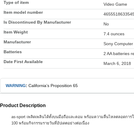
Type of item
Video Game
Item model number
465551863354
Is Discontinued By Manufacturer
No
Item Weight
7.4 ounces
Manufacturer
Sony Computer 
Batteries
2 AA batteries r
Date First Available
March 6, 2018
WARNING
:
California’s Proposition 65
Product Description
as-sport เพลิดเพลินได้ทั้งบนมือถือและคอม พร้อมความลื่นไหลตลอดการใช้งาน
100 พร้อมกิจกรรมรายวันที่อัปเดตอย่างต่อเนื่อง