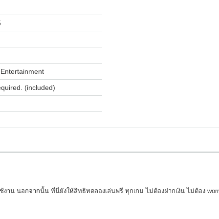
5
Entertainment
equired. (included)
 นอกจากนั้น ที่นี่ยังให้สิทธิทดลองเล่นฟรี ทุกเกม ไม่ต้องฝากเงิน ไม่ต้อง worr