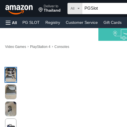
Deliver to
All
Thailand
PG SLOT
Registry
Customer Service
Gift Cards
All
›
›
Video Games
PlayStation 4
Consoles