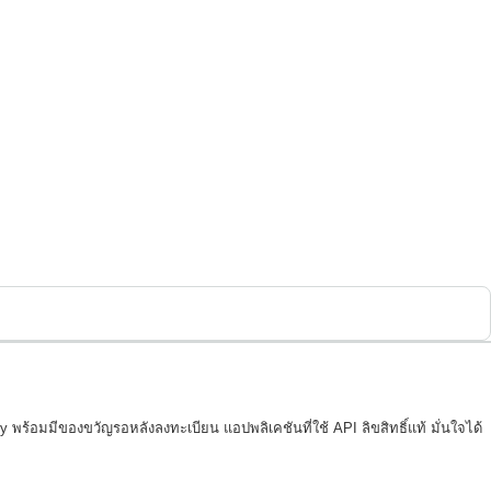
y พร้อมมีของขวัญรอหลังลงทะเบียน แอปพลิเคชันที่ใช้ API ลิขสิทธิ์แท้ มั่นใจได้