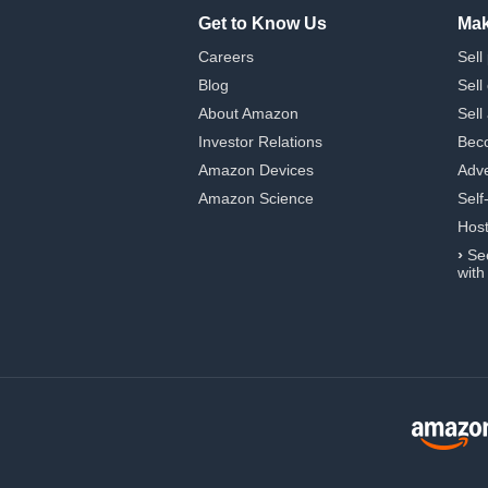
Get to Know Us
Mak
Careers
Sell
Blog
Sell
About Amazon
Sell
Investor Relations
Beco
Amazon Devices
Adve
Amazon Science
Self
Hos
›
Se
with