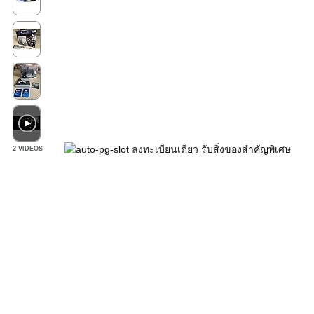
2 VIDEOS