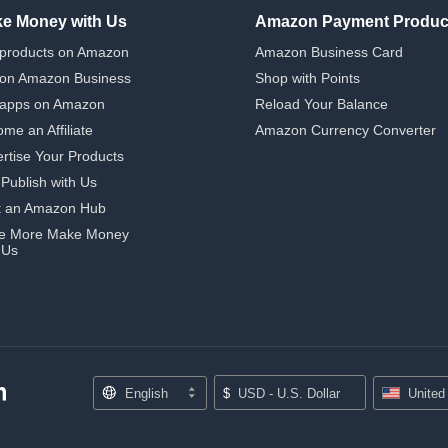
e Money with Us
Amazon Payment Produc
 products on Amazon
Amazon Business Card
 on Amazon Business
Shop with Points
 apps on Amazon
Reload Your Balance
me an Affiliate
Amazon Currency Converter
rtise Your Products
-Publish with Us
t an Amazon Hub
e More Make Money
 Us
English
$
USD - U.S. Dollar
United