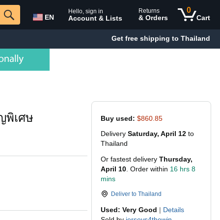
0
Returns
Hello, sign in
EN
& Orders
Cart
Account & Lists
Get free shipping to Thailand
ัญพิเศษ
Buy used:
$860.85
Delivery
Saturday, April 12
to
Thailand
Or fastest delivery
Thursday,
April 10
. Order within
16 hrs 8
mins
Deliver to
Thailand
Used: Very Good
|
Details
Sold by
jerseys4thewin