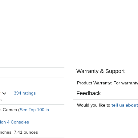
Warranty & Support
Product Warranty: For warranty
Feedback
394 ratings
s
Would you like to
tell us abou
eo Games (
See Top 100 in
tion 4 Consoles
 inches; 7.41 ounces