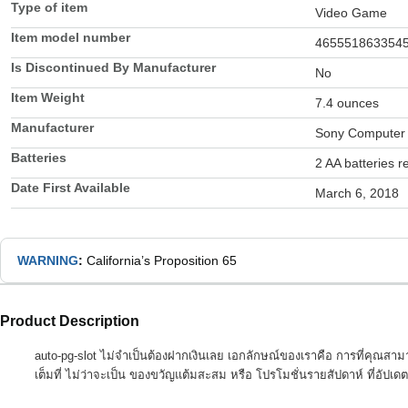
Type of item
Video Game
Item model number
465551863354
Is Discontinued By Manufacturer
No
Item Weight
7.4 ounces
Manufacturer
Sony Computer 
Batteries
2 AA batteries r
Date First Available
March 6, 2018
WARNING
:
California’s Proposition 65
Product Description
auto-pg-slot ไม่จำเป็นต้องฝากเงินเลย เอกลักษณ์ของเราคือ การที่คุณสา
เต็มที่ ไม่ว่าจะเป็น ของขวัญแต้มสะสม หรือ โปรโมชั่นรายสัปดาห์ ที่อัปเด