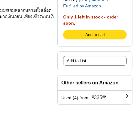
Fulfilled by Amazon
้สัมผัสเกมหลากหลายทั้งสล็อต
ฝากเงินก่อน เพียงเข้าระบบ ก็
Only 1 left in stock - order
soon.
Add to cart
Add to List
Other sellers on Amazon
$
335
99
Used (4) from