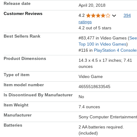
Release date
April 20, 2018
Customer Reviews
4.2
394
ratings
4.2 out of 5 stars
Best Sellers Rank
#83,477 in Video Games (
See
Top 100 in Video Games
)
#116 in
PlayStation 4 Console
Product Dimensions
14.3 x 4.5 x 17 inches; 7.41
ounces
Type of item
Video Game
Item model number
4655518633545
Is Discontinued By Manufacturer
No
Item Weight
7.4 ounces
Manufacturer
Sony Computer Entertainmen
Batteries
2 AA batteries required.
(included)