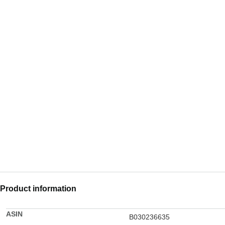
Product information
ASIN
B030236635