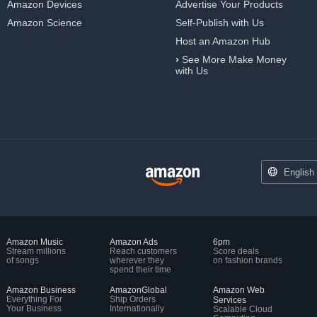
Amazon Devices
Advertise Your Products
Amazon Science
Self-Publish with Us
Host an Amazon Hub
›
See More Make Money
with Us
English
Amazon Music
Amazon Ads
6pm
Stream millions
Reach customers
Score deals
of songs
wherever they
on fashion brands
spend their time
Amazon Business
AmazonGlobal
Amazon Web
Everything For
Ship Orders
Services
Your Business
Internationally
Scalable Cloud