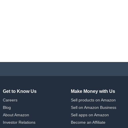
Get to Know Us
Make Money with Us
Careers
Sell products on Amazon
Blog
Sell on Amazon Business
About Amazon
Sell apps on Amazon
Investor Relations
Become an Affiliate