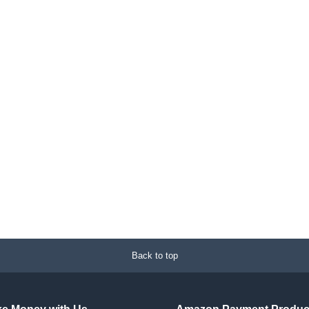
Back to top