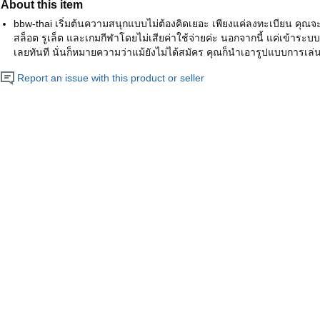
About this item
bbw-thai เริ่มต้นความสนุกแบบไม่ต้องคิดเยอะ เพียงแค่ลงทะเบียน คุณจ
สล็อต รูเล็ต และเกมกีฬาโดยไม่เสียค่าใช้จ่ายค่ะ นอกจากนี้ แค่เข้าระ
เลยทันที นั่นก็หมายความว่าแม้ยังไม่ได้สมัคร คุณก็นำเอารูปแบบการเล่น
Report an issue with this product or seller