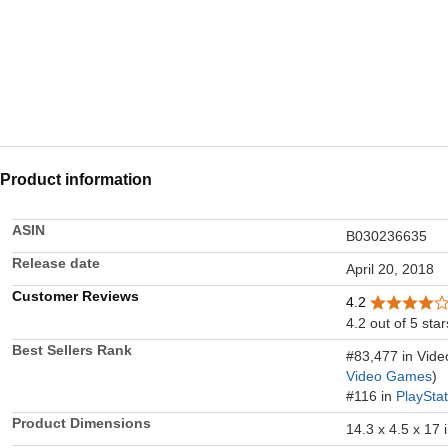
Product information
ASIN
B030236635
Release date
April 20, 2018
Customer Reviews
4.2
4.2 out of 5 star
Best Sellers Rank
#83,477 in Vid
Video Games
)
#116 in
PlaySta
Product Dimensions
14.3 x 4.5 x 17