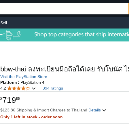
Sell
bbw-thai ลงทะเบียนมือถือได้เลย รับโบนัส ไ
Visit the PlayStation Store
Platform :
PlayStation 4
4.2
394 ratings
719
$
98
$123.86 Shipping & Import Charges to Thailand
Details
Only 1 left in stock - order soon.