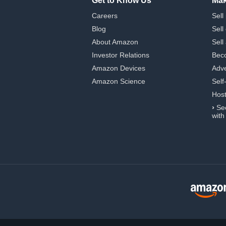
Get to Know Us
Mak
Careers
Sell
Blog
Sell
About Amazon
Sell
Investor Relations
Beco
Amazon Devices
Adve
Amazon Science
Self
Hos
›
Se
with