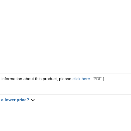
 information about this product, please
click here.
[PDF ]
t a lower price?