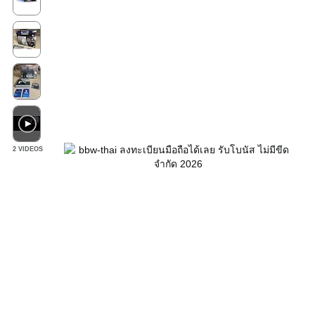
2 VIDEOS