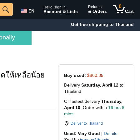
0
Returns
Hello, sign in
EN
& Orders
Cart
Account & Lists
Get free shipping to Thailand
ลดให้เหลือน้อย
Buy used:
$860.85
Delivery
Saturday, April 12
to
Thailand
Or fastest delivery
Thursday,
April 10
. Order within
16 hrs 8
mins
Deliver to
Thailand
Used: Very Good
|
Details
Sold by
jerseys4thewin