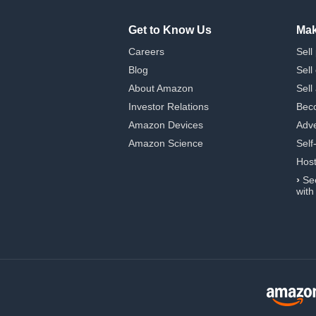
Get to Know Us
Mak
Careers
Sell
Blog
Sell
About Amazon
Sell
Investor Relations
Beco
Amazon Devices
Adve
Amazon Science
Self
Hos
›
Se
with