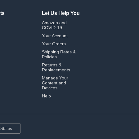
ts
Let Us Help You
Amazon and
COVID-19
Your Account
Your Orders
Shipping Rates &
Policies
Returns &
Replacements
Manage Your
Content and
Devices
Help
 States