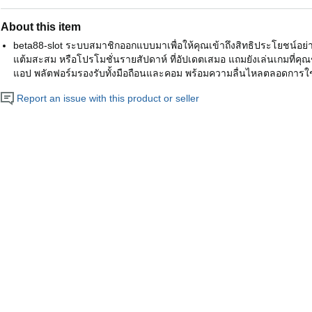
About this item
beta88-slot ระบบสมาชิกออกแบบมาเพื่อให้คุณเข้าถึงสิทธิประโยชน์อย่าง
แต้มสะสม หรือโปรโมชั่นรายสัปดาห์ ที่อัปเดตเสมอ แถมยังเล่นเกมที่คุณ
แอป พลัตฟอร์มรองรับทั้งมือถือนและคอม พร้อมความลื่นไหลตลอดการใ
Report an issue with this product or seller