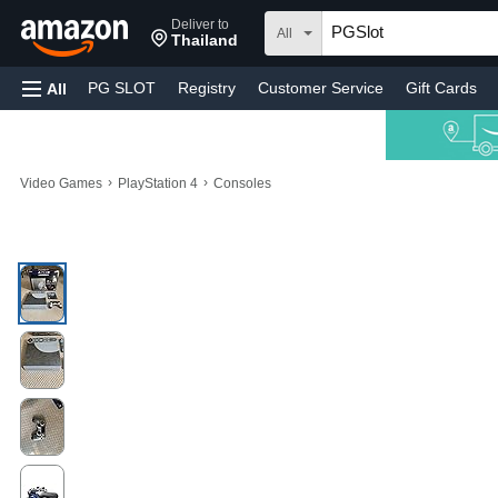
Deliver to
All
Thailand
PG SLOT
Registry
Customer Service
Gift Cards
All
›
›
Video Games
PlayStation 4
Consoles