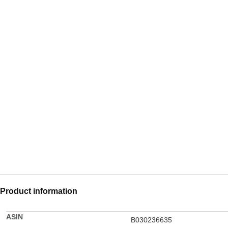
Product information
ASIN
B030236635