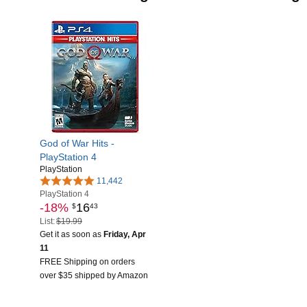
God of War Hits -
PlayStation 4
PlayStation
11,442
PlayStation 4
-18%
16
$
43
List:
$19.99
Get it as soon as
Friday, Apr
11
FREE Shipping on orders
over $35 shipped by Amazon