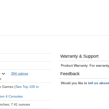
Warranty & Support
Product Warranty: For warranty
Feedback
394 ratings
s
Would you like to
tell us abou
eo Games (
See Top 100 in
tion 4 Consoles
 inches; 7.41 ounces