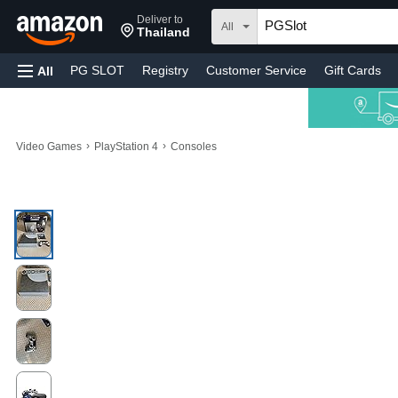
Deliver to
All
Thailand
PG SLOT
Registry
Customer Service
Gift Cards
All
›
›
Video Games
PlayStation 4
Consoles