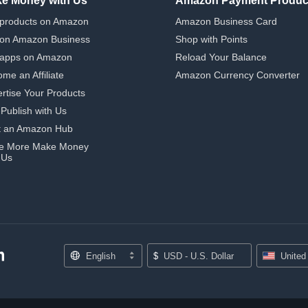
e Money with Us
Amazon Payment Produc
 products on Amazon
Amazon Business Card
 on Amazon Business
Shop with Points
 apps on Amazon
Reload Your Balance
me an Affiliate
Amazon Currency Converter
rtise Your Products
-Publish with Us
t an Amazon Hub
e More Make Money
 Us
English
$
USD - U.S. Dollar
United