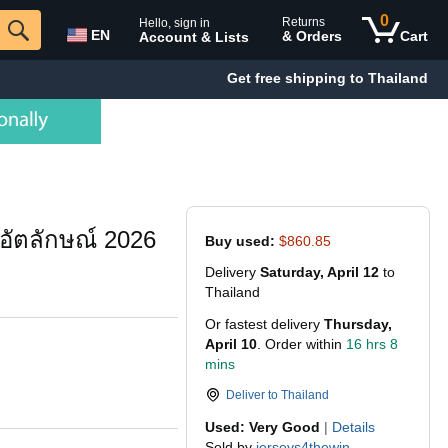
0
Returns
Hello, sign in
EN
& Orders
Cart
Account & Lists
Get free shipping to Thailand
มอัตลักษณ์ 2026
Buy used:
$860.85
Delivery
Saturday, April 12
to
Thailand
Or fastest delivery
Thursday,
April 10
. Order within
16 hrs 8
mins
Deliver to
Thailand
Used: Very Good
|
Details
Sold by
jerseys4thewin