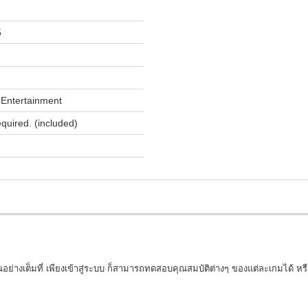
5
Entertainment
equired. (included)
ย่างเต็มที่ เพียงเข้าสู่ระบบ ก็สามารถทดสอบคุณสมบัติต่างๆ ของแต่ละเกมได้ หรื