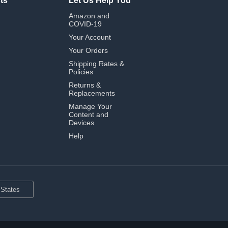
ts
Let Us Help You
Amazon and
COVID-19
Your Account
Your Orders
Shipping Rates &
Policies
Returns &
Replacements
Manage Your
Content and
Devices
Help
 States