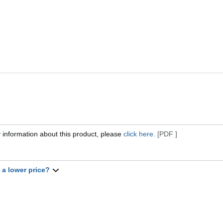
 information about this product, please
click here.
[PDF ]
t a lower price?