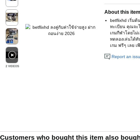
About this ite
betflixhd เริ่ม
ทะเบียน คุณจะไ
เกมกีฬาโดยไม่เ
ทดลองเล่นได้ทั
เกม ฟรีๆ เลย เพ
Report an issue
2 VIDEOS
Customers who bought this item also bough