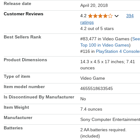
Release date
April 20, 2018
Customer Reviews
4.2
394
ratings
4.2 out of 5 stars
Best Sellers Rank
#83,477 in Video Games (
See
Top 100 in Video Games
)
#116 in
PlayStation 4 Console
Product Dimensions
14.3 x 4.5 x 17 inches; 7.41
ounces
Type of item
Video Game
Item model number
4655518633545
Is Discontinued By Manufacturer
No
Item Weight
7.4 ounces
Manufacturer
Sony Computer Entertainmen
Batteries
2 AA batteries required.
(included)