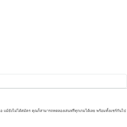
อ แม้ยังไม่ได้สมัคร คุณก็สามารถทดลองเล่นฟรีทุกเกมได้เลย พร้อมทั้งแชร์กันไป