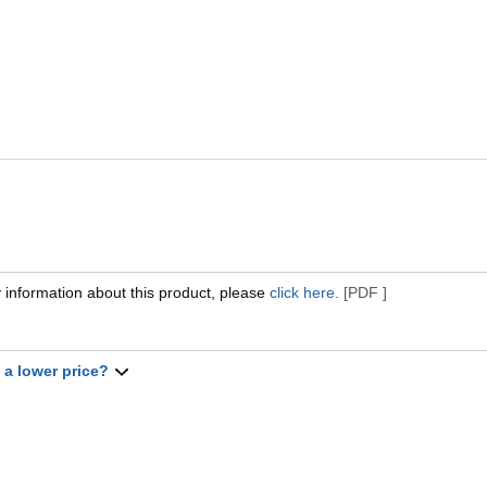
 information about this product, please
click here.
[PDF ]
t a lower price?