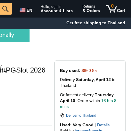
0
Returns
Hello, sign in
EN
& Orders
Cart
Account & Lists
Get free shipping to Thailand
ีขึ้นPGSlot 2026
Buy used:
$860.85
Delivery
Saturday, April 12
to
Thailand
Or fastest delivery
Thursday,
April 10
. Order within
16 hrs 8
mins
Deliver to
Thailand
Used: Very Good
|
Details
Sold by
jerseys4thewin