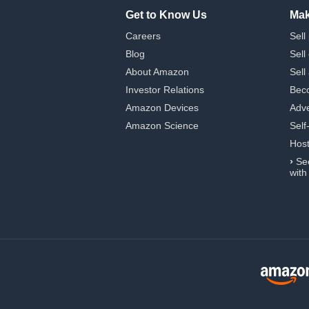
Get to Know Us
Mak
Careers
Sell
Blog
Sell
About Amazon
Sell
Investor Relations
Beco
Amazon Devices
Adve
Amazon Science
Self
Hos
›
Se
with