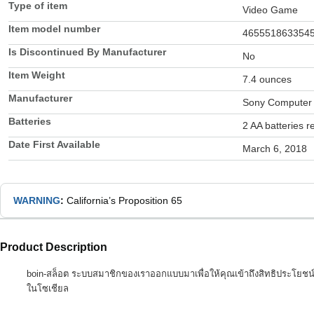
Type of item
Video Game
Item model number
465551863354
Is Discontinued By Manufacturer
No
Item Weight
7.4 ounces
Manufacturer
Sony Computer 
Batteries
2 AA batteries r
Date First Available
March 6, 2018
WARNING
:
California’s Proposition 65
Product Description
boin-สล็อต ระบบสมาชิกของเราออกแบบมาเพื่อให้คุณเข้าถึงสิทธิประโยชน์อย
ในโซเชียล