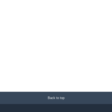
Back to top