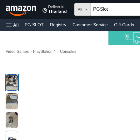
Deliver to
All
Thailand
PG SLOT
Registry
Customer Service
Gift Cards
All
›
›
Video Games
PlayStation 4
Consoles