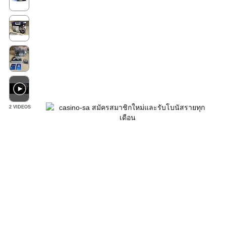
2 VIDEOS