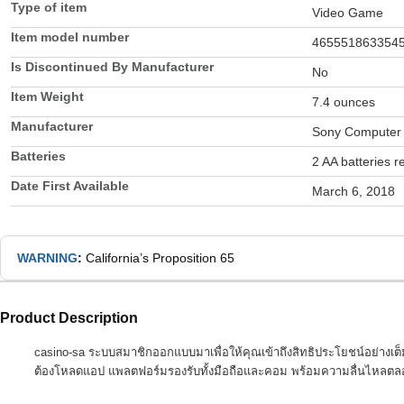
Type of item
Video Game
Item model number
465551863354
Is Discontinued By Manufacturer
No
Item Weight
7.4 ounces
Manufacturer
Sony Computer 
Batteries
2 AA batteries r
Date First Available
March 6, 2018
WARNING
:
California’s Proposition 65
Product Description
casino-sa ระบบสมาชิกออกแบบมาเพื่อให้คุณเข้าถึงสิทธิประโยชน์อย่างเต็ม
ต้องโหลดแอป แพลตฟอร์มรองรับทั้งมือถือและคอม พร้อมความลื่นไหลตล