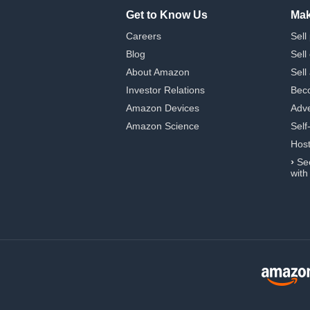
Get to Know Us
Mak
Careers
Sell
Blog
Sell
About Amazon
Sell
Investor Relations
Beco
Amazon Devices
Adve
Amazon Science
Self
Hos
›
Se
with