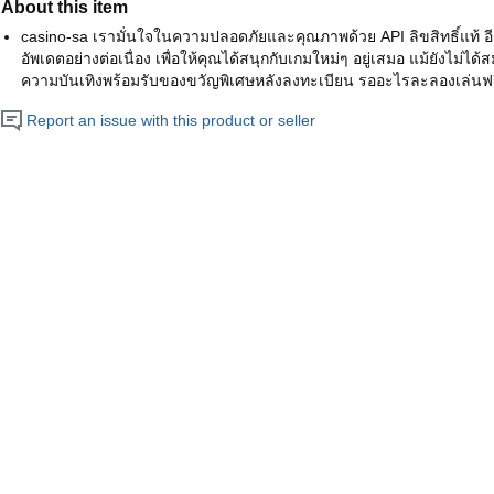
About this item
casino-sa เรามั่นใจในความปลอดภัยและคุณภาพด้วย API ลิขสิทธิ์แท้ อีกท
อัพเดตอย่างต่อเนื่อง เพื่อให้คุณได้สนุกกับเกมใหม่ๆ อยู่เสมอ แม้ยังไม่
ความบันเทิงพร้อมรับของขวัญพิเศษหลังลงทะเบียน รออะไรละลองเล่นฟร
Report an issue with this product or seller