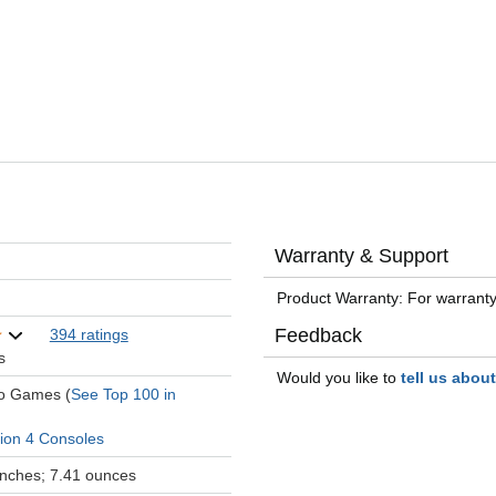
Warranty & Support
Product Warranty: For warranty
Feedback
394 ratings
s
Would you like to
tell us abou
eo Games (
See Top 100 in
tion 4 Consoles
 inches; 7.41 ounces