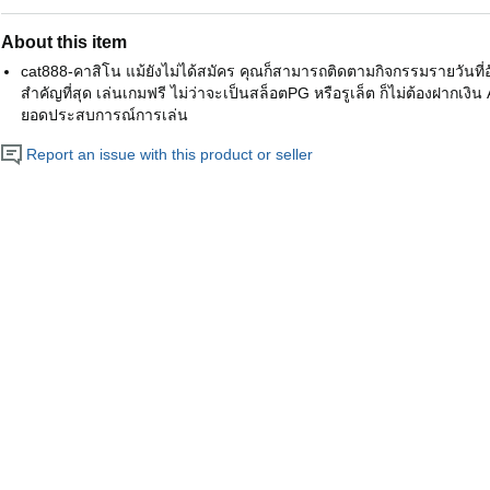
About this item
cat888-คาสิโน แม้ยังไม่ได้สมัคร คุณก็สามารถติดตามกิจกรรมรายวันที่อัป
สำคัญที่สุด เล่นเกมฟรี ไม่ว่าจะเป็นสล็อตPG หรือรูเล็ต ก็ไม่ต้องฝากเงิน A
ยอดประสบการณ์การเล่น
Report an issue with this product or seller