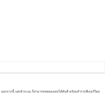
ย นอกจากนี้ แค่เข้าระบบ ก็สามารถทดลองเล่นได้ทันที พร้อมสำรวจฟีเจอร์ใหม่