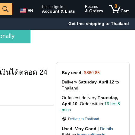
0
Returns
Hello, sign in
EN
& Orders
Cart
Account & Lists
Get free shipping to Thailand
นเงินได้ตลอด 24
Buy used:
$860.85
Delivery
Saturday, April 12
to
Thailand
Or fastest delivery
Thursday,
April 10
. Order within
16 hrs 8
mins
Deliver to
Thailand
Used: Very Good
|
Details
Sold by
jerseys4thewin