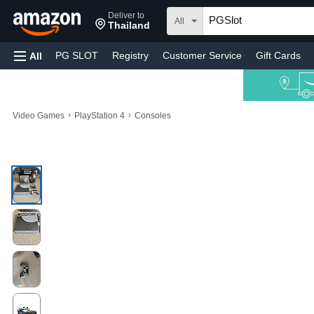
Deliver to
All
Thailand
PG SLOT
Registry
Customer Service
Gift Cards
All
›
›
Video Games
PlayStation 4
Consoles