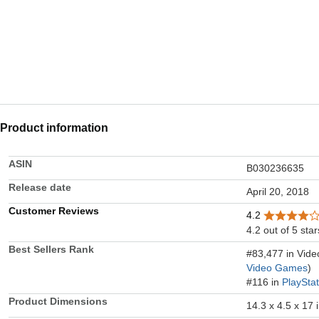
Product information
ASIN
B030236635
Release date
April 20, 2018
Customer Reviews
4.2
4.2 out of 5 star
Best Sellers Rank
#83,477 in Vid
Video Games
)
#116 in
PlaySta
Product Dimensions
14.3 x 4.5 x 17