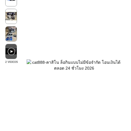
2 VIDEOS