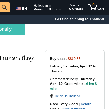
0
Returns
Hello, sign in
EN
& Orders
Cart
Account & Lists
Get free shipping to Thailand
ปานกลางถึงสูง
Buy used:
$860.85
Delivery
Saturday, April 12
to
Thailand
Or fastest delivery
Thursday,
April 10
. Order within
16 hrs 8
mins
Deliver to
Thailand
Used: Very Good
|
Details
Sold by
jerseys4thewin