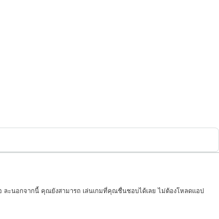
มอ ละนอกจากนี้ คุณยังสามารถ เล่นเกมที่คุณชื่นชอบได้เลย ไม่ต้องโหลดแอป