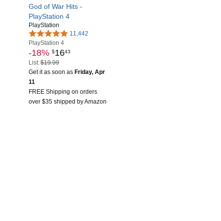
God of War Hits -
PlayStation 4
PlayStation
11,442
PlayStation 4
-18%
16
$
43
List:
$19.99
Get it as soon as
Friday, Apr
11
FREE Shipping on orders
over $35 shipped by Amazon