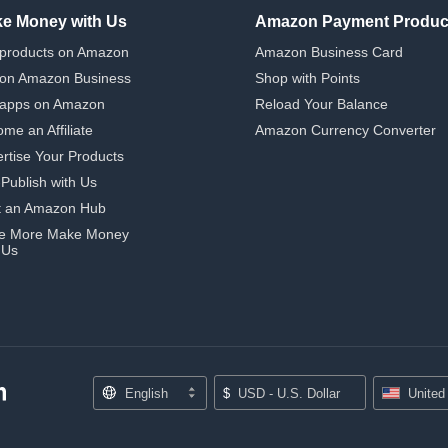
e Money with Us
Amazon Payment Produc
 products on Amazon
Amazon Business Card
 on Amazon Business
Shop with Points
 apps on Amazon
Reload Your Balance
me an Affiliate
Amazon Currency Converter
rtise Your Products
-Publish with Us
t an Amazon Hub
e More Make Money
 Us
English
$
USD - U.S. Dollar
United