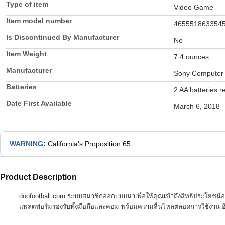
Type of item
Video Game
Item model number
465551863354
Is Discontinued By Manufacturer
No
Item Weight
7.4 ounces
Manufacturer
Sony Computer 
Batteries
2 AA batteries r
Date First Available
March 6, 2018
WARNING
:
California’s Proposition 65
Product Description
doofootball.com ระบบสมาชิกออกแบบมาเพื่อให้คุณเข้าถึงสิทธิประโยชน์อย
แพลตฟอร์มรองรับทั้งมือถือและคอม พร้อมความลื่นไหลตลอดการใช้งาน อีก