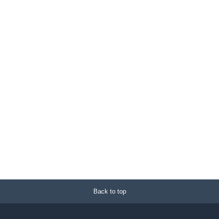
Back to top